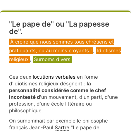
"Le pape de" ou "La papesse
de".
Catégories
À croire que nous sommes tous chrétiens et
pratiquants, ou au moins croyants !
,
Idiotismes
religieux
,
Surnoms divers
Ces deux
locutions verbales
en forme
d'idiotismes religieux désgnent :
la
personnalité considérée comme le chef
incontesté d
'un mouvement, d'un parti, d'une
profession, d'une école littéraire ou
philosophique.
On surnommait par exemple le philosophe
français Jean-Paul
Sartre
"Le pape de