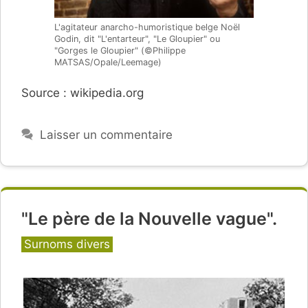
L'agitateur anarcho-humoristique belge Noël
Godin, dit "L'entarteur", "Le Gloupier" ou
"Gorges le Gloupier" (©Philippe
MATSAS/Opale/Leemage)
Source : wikipedia.org
Laisser un commentaire
"Le père de la Nouvelle vague".
Catégories
Surnoms divers