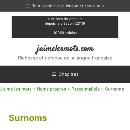
Aller
Tout savoir sur ce blogue et son auteur
au
contenu
4 millions de visiteurs
depuis la création (2019)
---
10069 articles
jaimelesmots.com
Richesse et défense de la langue française
Chapitres
J'aime les mots
>
Noms propres
>
Personnalités
>
Surnoms
Surnoms