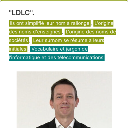
"LDLC".
Catégories
Ils ont simplifié leur nom à rallonge
,
L'origine
des noms d'enseignes
,
L'origine des noms de
sociétés
,
Leur surnom se résume à leurs
initiales
,
Vocabulaire et jargon de
l'informatique et des télécommunications