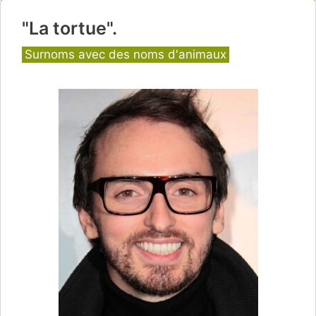
"La tortue".
Catégories
Surnoms avec des noms d'animaux