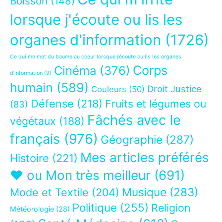
Boisson
(148)
lorsque j'écoute ou lis les
organes d'information
(1726)
Ce qui me met du baume au coeur lorsque j’écoute ou lis les organes
Corps
Cinéma
(376)
d’information
(9)
humain
(589)
Droit Justice
Couleurs
(50)
Défense
(218)
Fruits et légumes ou
(83)
Fâchés avec le
végétaux
(188)
français
(976)
Géographie
(287)
Mes articles préférés
Histoire
(221)
❤ ou Mon très meilleur
(691)
Musique
(283)
Mode et Textile
(204)
Politique
(255)
Religion
Météorologie
(28)