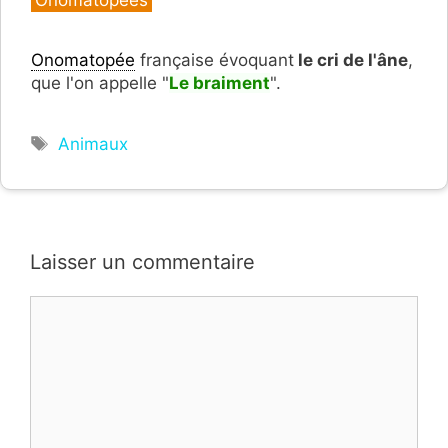
Onomatopées
Onomatopée
française évoquant
le cri de l'âne
,
que l'on appelle "
Le braiment
".
Étiquettes
Animaux
Laisser un commentaire
Commentaire