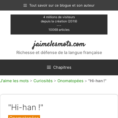
Aller
Tout savoir sur ce blogue et son auteur
au
contenu
4 millions de visiteurs
depuis la création (2019)
---
10069 articles
jaimelesmots.com
Richesse et défense de la langue française
Chapitres
J'aime les mots
>
Curiosités
>
Onomatopées
>
"Hi-han !"
"Hi-han !"
Catégories