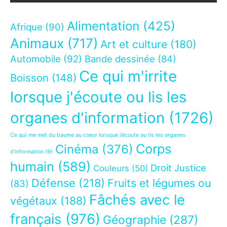
Alimentation
(425)
Afrique
(90)
Animaux
(717)
Art et culture
(180)
Automobile
(92)
Bande dessinée
(84)
Ce qui m'irrite
Boisson
(148)
lorsque j'écoute ou lis les
organes d'information
(1726)
Ce qui me met du baume au coeur lorsque j’écoute ou lis les organes
Corps
Cinéma
(376)
d’information
(9)
humain
(589)
Droit Justice
Couleurs
(50)
Défense
(218)
Fruits et légumes ou
(83)
Fâchés avec le
végétaux
(188)
français
(976)
Géographie
(287)