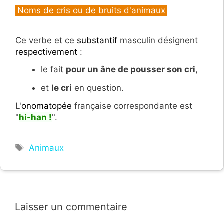
Catégories
Noms de cris ou de bruits d'animaux
Ce verbe et ce
substantif
masculin désignent
respectivement
:
le fait
pour un âne de pousser son cri
,
et
le cri
en question.
L'
onomatopée
française correspondante est
"
hi-han !
".
Étiquettes
Animaux
Laisser un commentaire