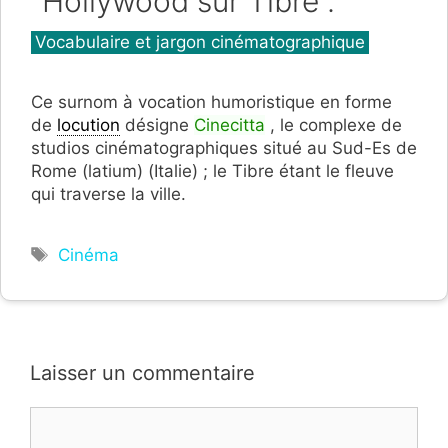
"Hollywood sur Tibre".
Catégories
Vocabulaire et jargon cinématographique
Ce surnom à vocation humoristique en forme
de
locution
désigne
Cinecitta
, le complexe de
studios cinématographiques situé au Sud-Es de
Rome (latium) (Italie) ; le Tibre étant le fleuve
qui traverse la ville.
Étiquettes
Cinéma
Laisser un commentaire
Commentaire