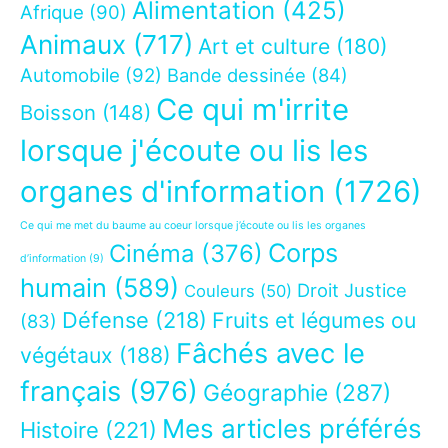
Alimentation
(425)
Afrique
(90)
Animaux
(717)
Art et culture
(180)
Automobile
(92)
Bande dessinée
(84)
Ce qui m'irrite
Boisson
(148)
lorsque j'écoute ou lis les
organes d'information
(1726)
Ce qui me met du baume au coeur lorsque j’écoute ou lis les organes
Corps
Cinéma
(376)
d’information
(9)
humain
(589)
Droit Justice
Couleurs
(50)
Défense
(218)
Fruits et légumes ou
(83)
Fâchés avec le
végétaux
(188)
français
(976)
Géographie
(287)
Mes articles préférés
Histoire
(221)