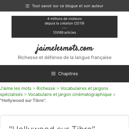
Aller
Tout savoir sur ce blogue et son auteur
au
contenu
4 millions de visiteurs
depuis la création (2019)
---
10069 articles
jaimelesmots.com
Richesse et défense de la langue française
Chapitres
J'aime les mots
>
Richesse
>
Vocabulaires et jargons
spécialisés
>
Vocabulaire et jargon cinématographique
>
"Hollywood sur Tibre".