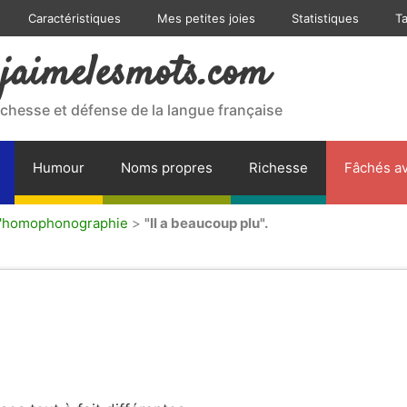
Caractéristiques
Mes petites joies
Statistiques
T
jaimelesmots.com
ichesse et défense de la langue française
Humour
Noms propres
Richesse
Fâchés av
 l'homophonographie
>
"Il a beaucoup plu".