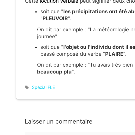
Cette
locution verbale
peut signifier deux chos
soit que "
les précipitations ont été 
"
PLEUVOIR
".
On dit par exemple : "La météorologie ne
journée".
soit que "
l'objet ou l'individu dont il
passé composé du verbe "
PLAIRE
".
On dit par exemple : "Tu avais très bien
beaucoup plu
".
Étiquettes
Spécial FLE
Laisser un commentaire
Commentaire