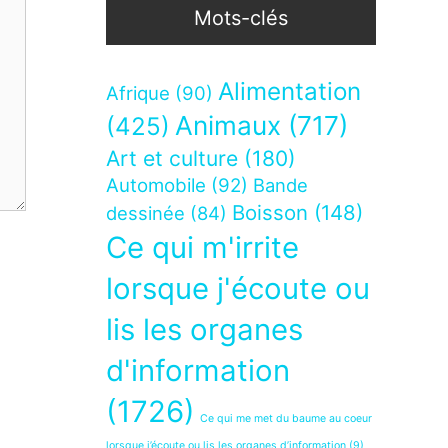
Mots-clés
Alimentation
Afrique
(90)
Animaux
(717)
(425)
Art et culture
(180)
Automobile
(92)
Bande
Boisson
(148)
dessinée
(84)
Ce qui m'irrite
lorsque j'écoute ou
lis les organes
d'information
(1726)
Ce qui me met du baume au coeur
lorsque j’écoute ou lis les organes d’information
(9)