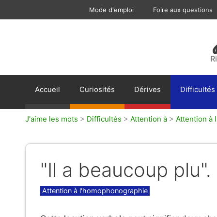
Aller
Mode d'emploi
Foire aux questions
au
contenu
R
Accueil
Curiosités
Dérives
Difficultés
J'aime les mots
>
Difficultés
>
Attention à
>
Attention à
"Il a beaucoup plu".
Catégories
Attention à l'homophonographie