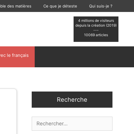
able des matières
Ce que je déteste
Qui suis-je ?
4 millions de visiteurs
depuis la création (2019)
---
10069 articles
ec le français
Recherche
Rechercher :