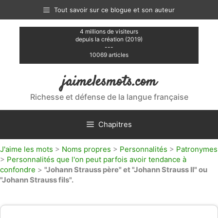
Aller
Tout savoir sur ce blogue et son auteur
au
contenu
4 millions de visiteurs
depuis la création (2019)
---
10069 articles
jaimelesmots.com
Richesse et défense de la langue française
Chapitres
J'aime les mots
>
Noms propres
>
Personnalités
>
Patronymes
>
Personnalités que l'on peut parfois avoir tendance à
confondre
>
"Johann Strauss père" et "Johann Strauss II" ou
"Johann Strauss fils".