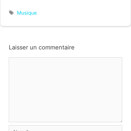
Étiquettes
Musique
Laisser un commentaire
Commentaire
Nom