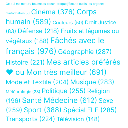
Ce qui me met du baume au coeur lorsque j’écoute ou lis les organes
Corps
Cinéma
(376)
d’information
(9)
humain
(589)
Droit Justice
Couleurs
(50)
Défense
(218)
Fruits et légumes ou
(83)
Fâchés avec le
végétaux
(188)
français
(976)
Géographie
(287)
Mes articles préférés
Histoire
(221)
❤ ou Mon très meilleur
(691)
Musique
(283)
Mode et Textile
(204)
Politique
(255)
Religion
Météorologie
(28)
Santé Médecine
(612)
Sexe
(196)
Sport
(388)
(259)
Spécial FLE
(285)
Transports
(224)
Télévision
(148)