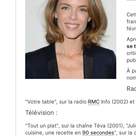
Cet
fra
févr
Apr
se 
cri
publ
À pa
nom
Rad
"Votre table", sur la radio
RMC
Info (2002) et 
Télévision :
"Tout un plat", sur la chaîne Téva (2001), "Jul
cuisine, une recette en
90 secondes
", sur la