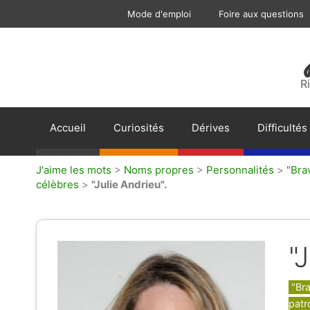
Aller
Mode d'emploi
Foire aux questions
au
contenu
R
Accueil
Curiosités
Dérives
Difficultés
J'aime les mots
>
Noms propres
>
Personnalités
>
"Bra
célèbres
>
"Julie Andrieu".
"
Caté
"Bra
patr