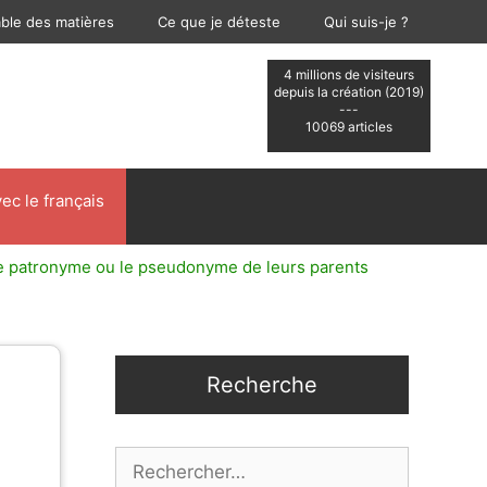
able des matières
Ce que je déteste
Qui suis-je ?
4 millions de visiteurs
depuis la création (2019)
---
10069 articles
ec le français
 le patronyme ou le pseudonyme de leurs parents
Recherche
Rechercher :