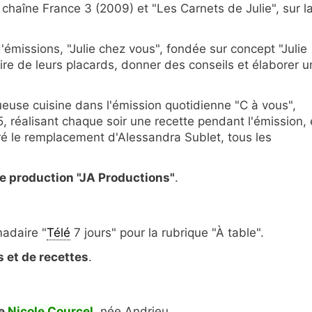
 chaîne France 3 (2009) et "Les Carnets de Julie", sur l
'émissions, "Julie chez vous", fondée sur concept "Julie
taire de leurs placards, donner des conseils et élaborer 
ueuse cuisine dans l'émission quotidienne "C à vous",
, réalisant chaque soir une recette pendant l'émission,
uré le remplacement d'Alessandra Sublet, tous les
e production "JA Productions"
.
madaire "
Télé
7 jours" pour la rubrique "À table".
 et de recettes
.
se
Nicole Courcel
, née Andrieu.