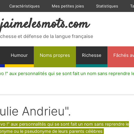
Caractéristiques
Mes petites joies
Statistiques
T
jaimelesmots.com
ichesse et défense de la langue française
Humour
Noms propres
Richesse
Fâchés av
vo !" aux personnalités qui se sont fait un nom sans reprendre
Julie Andrieu".
gories
vo !" aux personnalités qui se sont fait un nom sans reprendre le
onyme ou le pseudonyme de leurs parents célèbres