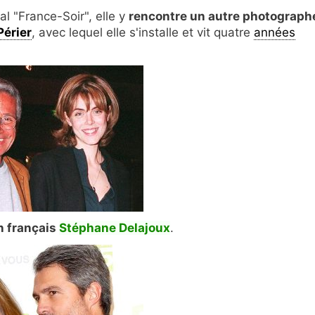
l "France-Soir", elle y
rencontre un autre photograph
Périer
, avec lequel elle s'installe et vit quatre
années
n français
Stéphane Delajoux
.