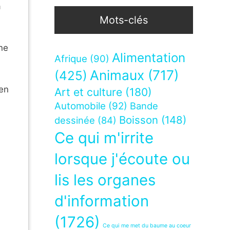
a
Mots-clés
une
Alimentation
Afrique
(90)
Animaux
(717)
(425)
 en
Art et culture
(180)
Automobile
(92)
Bande
Boisson
(148)
dessinée
(84)
Ce qui m'irrite
lorsque j'écoute ou
lis les organes
d'information
(1726)
Ce qui me met du baume au coeur