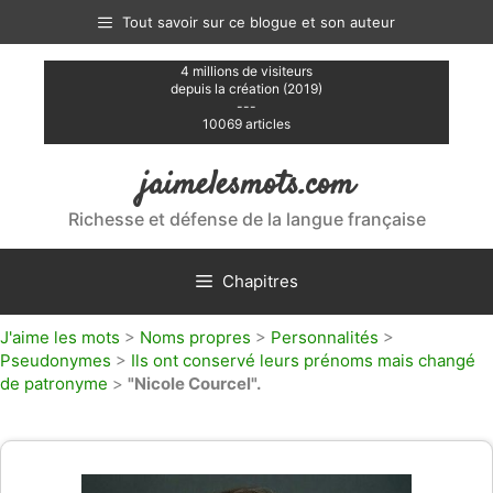
Aller
Tout savoir sur ce blogue et son auteur
au
contenu
4 millions de visiteurs
depuis la création (2019)
---
10069 articles
jaimelesmots.com
Richesse et défense de la langue française
Chapitres
J'aime les mots
>
Noms propres
>
Personnalités
>
Pseudonymes
>
Ils ont conservé leurs prénoms mais changé
de patronyme
>
"Nicole Courcel".