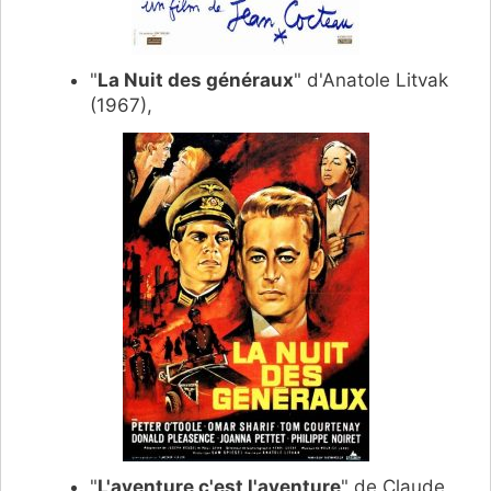
"
La Nuit des généraux
" d'Anatole Litvak
(1967),
"
L'aventure c'est l'aventure
" de Claude