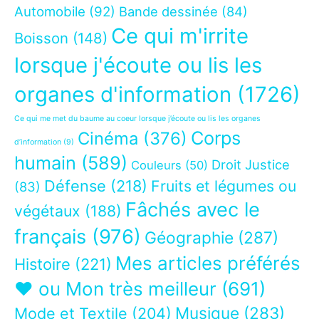
Automobile
(92)
Bande dessinée
(84)
Ce qui m'irrite
Boisson
(148)
lorsque j'écoute ou lis les
organes d'information
(1726)
Ce qui me met du baume au coeur lorsque j’écoute ou lis les organes
Corps
Cinéma
(376)
d’information
(9)
humain
(589)
Droit Justice
Couleurs
(50)
Défense
(218)
Fruits et légumes ou
(83)
Fâchés avec le
végétaux
(188)
français
(976)
Géographie
(287)
Mes articles préférés
Histoire
(221)
❤ ou Mon très meilleur
(691)
Musique
(283)
Mode et Textile
(204)