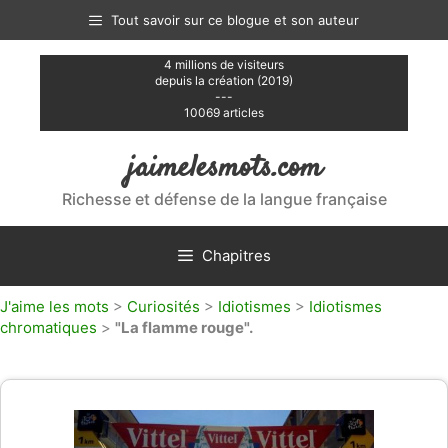
Aller
Tout savoir sur ce blogue et son auteur
au
contenu
4 millions de visiteurs
depuis la création (2019)
---
10069 articles
jaimelesmots.com
Richesse et défense de la langue française
Chapitres
J'aime les mots
>
Curiosités
>
Idiotismes
>
Idiotismes
chromatiques
>
"La flamme rouge".