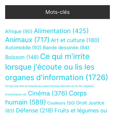
Mots-clés
Alimentation
(425)
Afrique
(90)
Animaux
(717)
Art et culture
(180)
Automobile
(92)
Bande dessinée
(84)
Ce qui m'irrite
Boisson
(148)
lorsque j'écoute ou lis les
organes d'information
(1726)
Ce qui me met du baume au coeur lorsque j’écoute ou lis les organes
Corps
Cinéma
(376)
d’information
(9)
humain
(589)
Droit Justice
Couleurs
(50)
Défense
(218)
Fruits et légumes ou
(83)