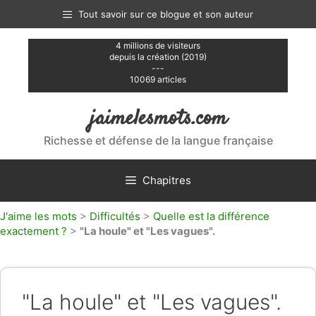
Aller
Tout savoir sur ce blogue et son auteur
au
contenu
4 millions de visiteurs
depuis la création (2019)
---
10069 articles
jaimelesmots.com
Richesse et défense de la langue française
Chapitres
J'aime les mots
>
Difficultés
>
Quelle est la différence
exactement ?
>
"La houle" et "Les vagues".
"La houle" et "Les vagues".