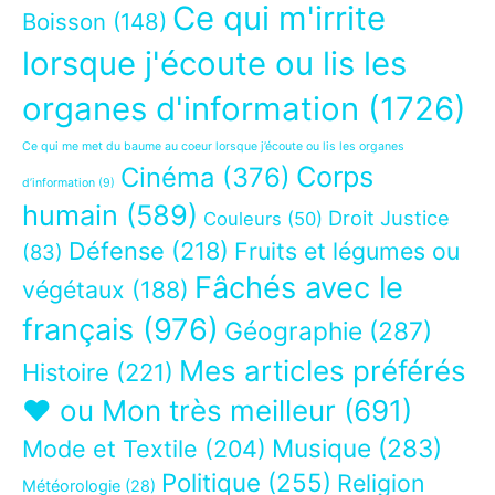
Ce qui m'irrite
Boisson
(148)
lorsque j'écoute ou lis les
organes d'information
(1726)
Ce qui me met du baume au coeur lorsque j’écoute ou lis les organes
Corps
Cinéma
(376)
d’information
(9)
humain
(589)
Droit Justice
Couleurs
(50)
Défense
(218)
Fruits et légumes ou
(83)
Fâchés avec le
végétaux
(188)
français
(976)
Géographie
(287)
Mes articles préférés
Histoire
(221)
❤ ou Mon très meilleur
(691)
Musique
(283)
Mode et Textile
(204)
Politique
(255)
Religion
Météorologie
(28)