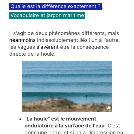
Catégories
Quelle est la différence exactement ?
,
Vocabulaire et jargon maritime
Il s'agit de deux phénomènes différents, mais
néanmoins
indissolublement liés l'un à l'autre,
les vagues
s'avérant
être la conséquence
directe de la houle.
"
La houle" est le mouvement
ondulatoire à la surface de l'eau
. C'est
donc une onde, et si on a l'impression en