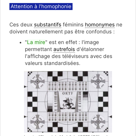
Catégories
Attention à l'homophonie
Ces deux
substantifs
féminins
homonymes
ne
doivent naturellement pas être confondus :
"
La mire
" est en effet : l'image
permettant
autrefois
d'étalonner
l'affichage des téléviseurs avec des
valeurs standardisées.