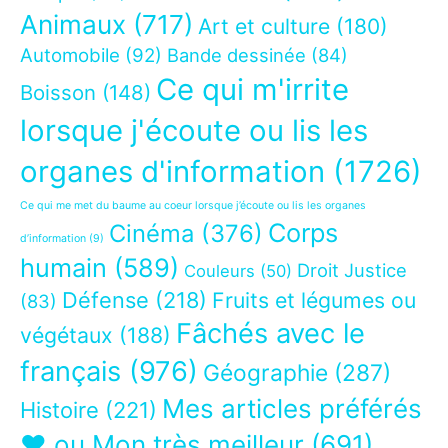
Animaux
(717)
Art et culture
(180)
Automobile
(92)
Bande dessinée
(84)
Ce qui m'irrite
Boisson
(148)
lorsque j'écoute ou lis les
organes d'information
(1726)
Ce qui me met du baume au coeur lorsque j’écoute ou lis les organes
Corps
Cinéma
(376)
d’information
(9)
humain
(589)
Droit Justice
Couleurs
(50)
Défense
(218)
Fruits et légumes ou
(83)
Fâchés avec le
végétaux
(188)
français
(976)
Géographie
(287)
Mes articles préférés
Histoire
(221)
❤ ou Mon très meilleur
(691)