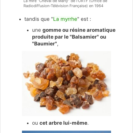
La mire "Cheval de Marly" de l'ORTF (Office de
Radiodiffusion-Télévision Française) en 1964
tandis que "
La myrrhe
" est :
une
gomme ou résine aromatique
produite par le "Balsamier" ou
"Baumier"
,
ou
cet arbre lui-même
.