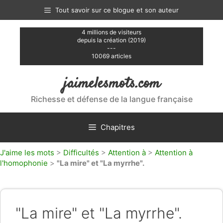
Aller
Tout savoir sur ce blogue et son auteur
au
contenu
4 millions de visiteurs
depuis la création (2019)
---
10069 articles
jaimelesmots.com
Richesse et défense de la langue française
Chapitres
J'aime les mots
>
Difficultés
>
Attention à
>
Attention à
l'homophonie
>
"La mire" et "La myrrhe".
"La mire" et "La myrrhe".