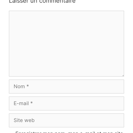
Laisser un commentaire
Commentaire
Nom
E-
mail
Site
web