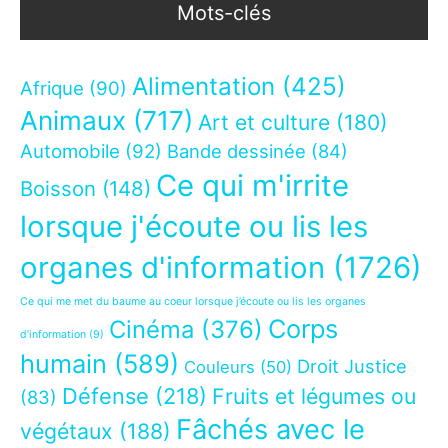
Mots-clés
Alimentation
(425)
Afrique
(90)
Animaux
(717)
Art et culture
(180)
Automobile
(92)
Bande dessinée
(84)
Ce qui m'irrite
Boisson
(148)
lorsque j'écoute ou lis les
organes d'information
(1726)
Ce qui me met du baume au coeur lorsque j’écoute ou lis les organes
Corps
Cinéma
(376)
d’information
(9)
humain
(589)
Droit Justice
Couleurs
(50)
Défense
(218)
Fruits et légumes ou
(83)
Fâchés avec le
végétaux
(188)