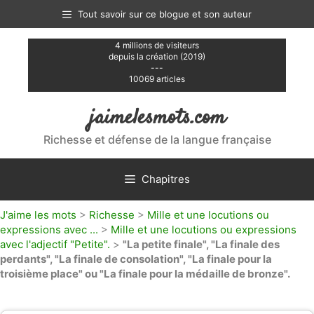
Aller
Tout savoir sur ce blogue et son auteur
au
contenu
4 millions de visiteurs
depuis la création (2019)
---
10069 articles
jaimelesmots.com
Richesse et défense de la langue française
Chapitres
J'aime les mots
>
Richesse
>
Mille et une locutions ou
expressions avec ...
>
Mille et une locutions ou expressions
avec l'adjectif "Petite".
>
"La petite finale", "La finale des
perdants", "La finale de consolation", "La finale pour la
troisième place" ou "La finale pour la médaille de bronze".