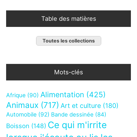
Table des matières
Toutes les collections
Mots-clés
Alimentation
(425)
Afrique
(90)
Animaux
(717)
Art et culture
(180)
Automobile
(92)
Bande dessinée
(84)
Ce qui m'irrite
Boisson
(148)