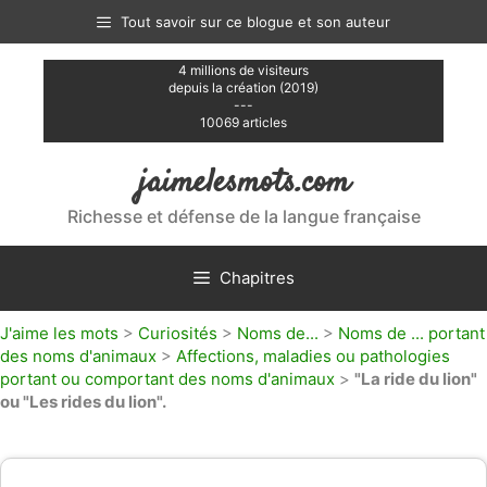
Aller
Tout savoir sur ce blogue et son auteur
au
contenu
4 millions de visiteurs
depuis la création (2019)
---
10069 articles
jaimelesmots.com
Richesse et défense de la langue française
Chapitres
J'aime les mots
>
Curiosités
>
Noms de...
>
Noms de ... portant
des noms d'animaux
>
Affections, maladies ou pathologies
portant ou comportant des noms d'animaux
>
"La ride du lion"
ou "Les rides du lion".