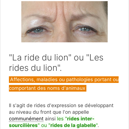
"La ride du lion" ou "Les
rides du lion".
Catégories
Affections, maladies ou pathologies portant ou
comportant des noms d'animaux
Il s'agit de rides d'expression se développant
au niveau du front que l'on appelle
communément
ainsi
les "
rides inter-
sourcilières
" ou "
rides de la glabelle
"
.