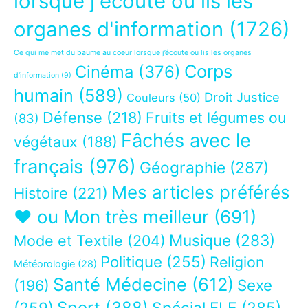
lorsque j'écoute ou lis les
organes d'information
(1726)
Ce qui me met du baume au coeur lorsque j’écoute ou lis les organes
Corps
Cinéma
(376)
d’information
(9)
humain
(589)
Droit Justice
Couleurs
(50)
Défense
(218)
Fruits et légumes ou
(83)
Fâchés avec le
végétaux
(188)
français
(976)
Géographie
(287)
Mes articles préférés
Histoire
(221)
❤ ou Mon très meilleur
(691)
Musique
(283)
Mode et Textile
(204)
Politique
(255)
Religion
Météorologie
(28)
Santé Médecine
(612)
Sexe
(196)
Sport
(388)
(259)