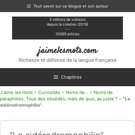
Aller
Tout savoir sur ce blogue et son auteur
au
contenu
4 millions de visiteurs
depuis la création (2019)
---
10069 articles
jaimelesmots.com
Richesse et défense de la langue française
Chapitres
J'aime les mots
>
Curiosités
>
Noms de...
>
Noms de
paraphilies. Tous des obsédés, mais de quoi, au juste ?
>
"La
sidérodromophilie".