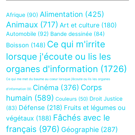
Alimentation
(425)
Afrique
(90)
Animaux
(717)
Art et culture
(180)
Automobile
(92)
Bande dessinée
(84)
Ce qui m'irrite
Boisson
(148)
lorsque j'écoute ou lis les
organes d'information
(1726)
Ce qui me met du baume au coeur lorsque j’écoute ou lis les organes
Corps
Cinéma
(376)
d’information
(9)
humain
(589)
Droit Justice
Couleurs
(50)
Défense
(218)
Fruits et légumes ou
(83)
Fâchés avec le
végétaux
(188)
français
(976)
Géographie
(287)