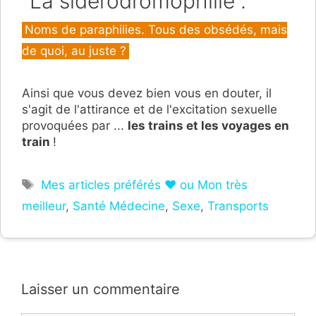
"La sidérodromophilie".
Catégories
Noms de paraphilies. Tous des obsédés, mais
de quoi, au juste ?
Ainsi que vous devez bien vous en douter, il
s'agit de l'attirance et de l'excitation sexuelle
provoquées par ...
les trains et les voyages en
train
!
Étiquettes
Mes articles préférés ❤ ou Mon très
meilleur
,
Santé Médecine
,
Sexe
,
Transports
Laisser un commentaire