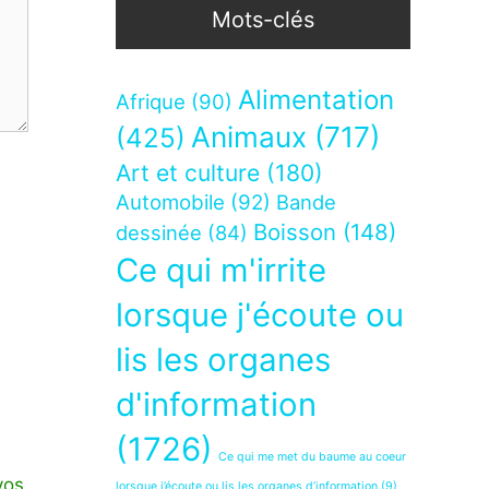
Mots-clés
Alimentation
Afrique
(90)
Animaux
(717)
(425)
Art et culture
(180)
Automobile
(92)
Bande
Boisson
(148)
dessinée
(84)
Ce qui m'irrite
lorsque j'écoute ou
lis les organes
d'information
(1726)
Ce qui me met du baume au coeur
vos
lorsque j’écoute ou lis les organes d’information
(9)