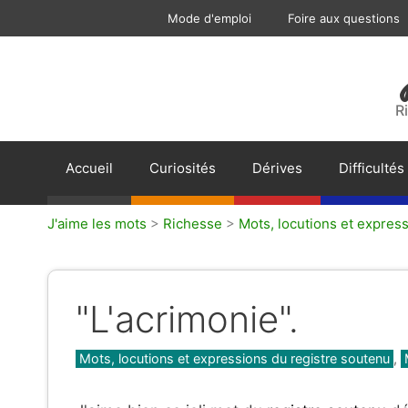
Aller
Mode d'emploi
Foire aux questions
au
contenu
R
Accueil
Curiosités
Dérives
Difficultés
J'aime les mots
>
Richesse
>
Mots, locutions et expres
"L'acrimonie".
Catégories
Mots, locutions et expressions du registre soutenu
,