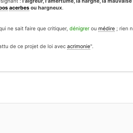
signant :
l'aigreur, l'amertume, la hargne, la mauvaise
pos
acerbes
ou hargneux
.
ui ne sait faire que critiquer,
dénigrer
ou
médire
; rien 
ttu de ce projet de loi avec
acrimonie
".