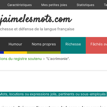
Caractéristiques
Mes petites joies
Statistiques
T
jaimelesmots.com
ichesse et défense de la langue française
Humour
Noms propres
Richesse
Fâchés av
sions du registre soutenu
>
"L'acrimonie".
Mots, locutions ou expressions jolis, pertinents ou sous-employés