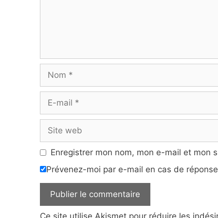
Nom
E-
mail
Site
web
Enregistrer mon nom, mon e-mail et mon s
Prévenez-moi par e-mail en cas de répons
Ce site utilise Akismet pour réduire les indés