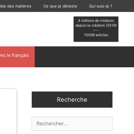
able des matières
Ce que je déteste
Qui suis-je ?
4 millions de visiteurs
depuis la création (2019)
---
10069 articles
ec le français
Recherche
Rechercher :