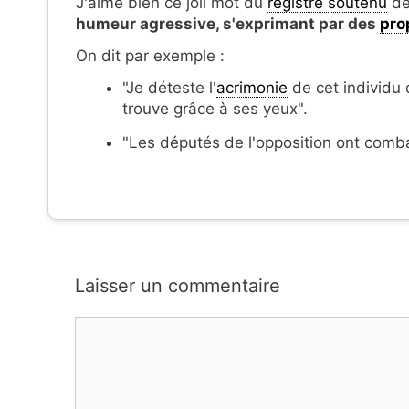
J'aime bien ce joli mot du
registre soutenu
dé
humeur agressive, s'exprimant par des
pro
On dit par exemple :
"Je déteste l'
acrimonie
de cet individu q
trouve grâce à ses yeux".
"Les députés de l'opposition ont comba
Laisser un commentaire
Commentaire