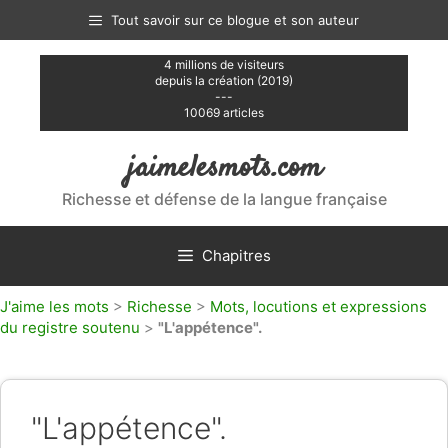
Aller
Tout savoir sur ce blogue et son auteur
au
contenu
4 millions de visiteurs
depuis la création (2019)
---
10069 articles
jaimelesmots.com
Richesse et défense de la langue française
Chapitres
J'aime les mots
>
Richesse
>
Mots, locutions et expressions
du registre soutenu
>
"L'appétence".
"L'appétence".