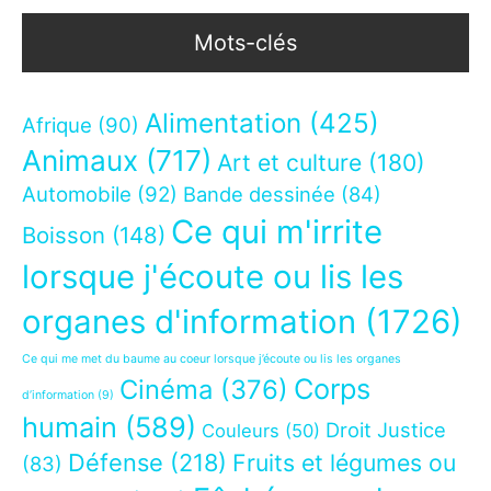
Mots-clés
Alimentation
(425)
Afrique
(90)
Animaux
(717)
Art et culture
(180)
Automobile
(92)
Bande dessinée
(84)
Ce qui m'irrite
Boisson
(148)
lorsque j'écoute ou lis les
organes d'information
(1726)
Ce qui me met du baume au coeur lorsque j’écoute ou lis les organes
Corps
Cinéma
(376)
d’information
(9)
humain
(589)
Droit Justice
Couleurs
(50)
Défense
(218)
Fruits et légumes ou
(83)