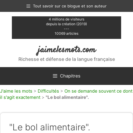
Aller
Tout savoir sur ce blogue et son auteur
au
contenu
4 millions de visiteurs
depuis la création (2019)
---
10069 articles
jaimelesmots.com
Richesse et défense de la langue française
Chapitres
J'aime les mots
>
Difficultés
>
On se demande souvent ce dont
il s'agit exactement
>
"Le bol alimentaire".
"Le bol alimentaire".