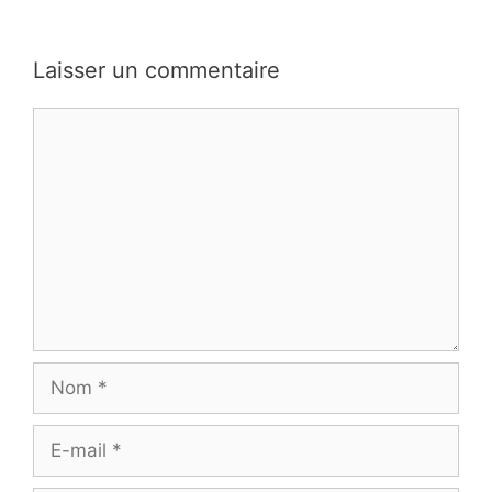
Laisser un commentaire
Commentaire
Nom
E-
mail