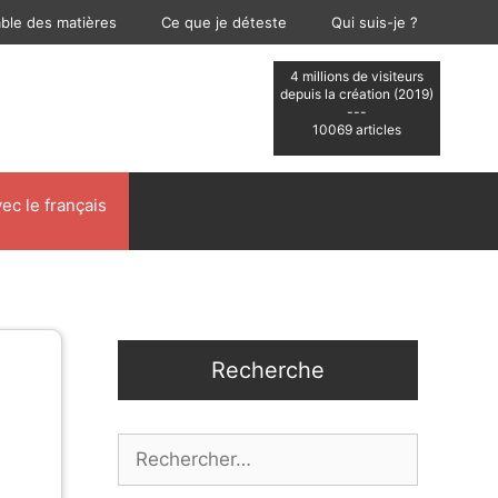
able des matières
Ce que je déteste
Qui suis-je ?
4 millions de visiteurs
depuis la création (2019)
---
10069 articles
ec le français
Recherche
Rechercher :