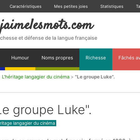
Caractéristiques
Mes petites joies
Statistiques
T
jaimelesmots.com
ichesse et défense de la langue française
Humour
Noms propres
Richesse
Fâchés av
>
L'héritage langagier du cinéma
>
"Le groupe Luke".
Le groupe Luke".
gories
éritage langagier du cinéma