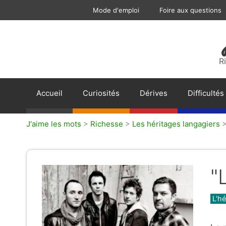
Aller
Mode d'emploi
Foire aux questions
au
contenu
R
Accueil
Curiosités
Dérives
Difficultés
J'aime les mots
>
Richesse
>
Les héritages langagiers
"
Caté
L'h