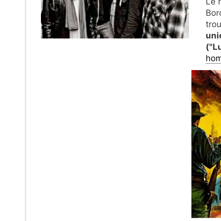
Le 
Bor
tro
uni
("L
ho