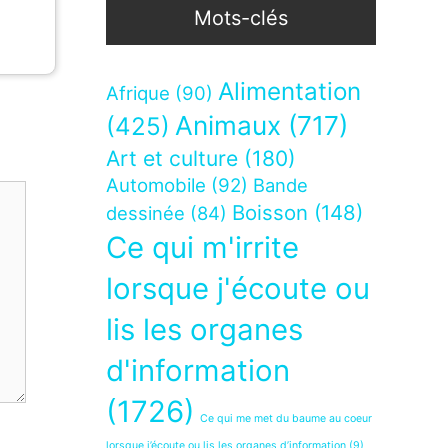
Mots-clés
Alimentation
Afrique
(90)
Animaux
(717)
(425)
Art et culture
(180)
Automobile
(92)
Bande
Boisson
(148)
dessinée
(84)
Ce qui m'irrite
lorsque j'écoute ou
lis les organes
d'information
(1726)
Ce qui me met du baume au coeur
lorsque j’écoute ou lis les organes d’information
(9)