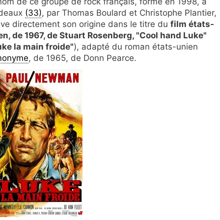
nom de ce groupe de rock français, formé en 1998, à
deaux
(33)
, par Thomas Boulard et Christophe Plantier,
uve directement son origine dans le titre du
film états-
en, de 1967, de Stuart Rosenberg, "Cool hand Luke"
uke la main froide"
), adapté du roman états-unien
monyme
, de 1965, de Donn Pearce.