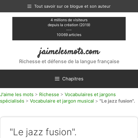
Aller
Tout savoir sur ce blogue et son auteur
au
contenu
4 millions de visiteurs
depuis la création (2019)
---
10069 articles
jaimelesmots.com
Richesse et défense de la langue française
Chapitres
J'aime les mots
>
Richesse
>
Vocabulaires et jargons
spécialisés
>
Vocabulaire et jargon musical
>
"Le jazz fusion".
"Le jazz fusion".