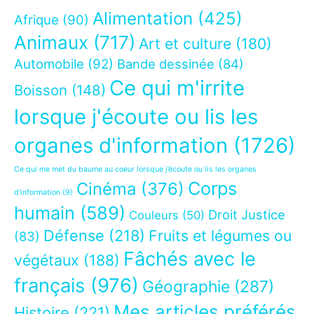
Alimentation
(425)
Afrique
(90)
Animaux
(717)
Art et culture
(180)
Automobile
(92)
Bande dessinée
(84)
Ce qui m'irrite
Boisson
(148)
lorsque j'écoute ou lis les
organes d'information
(1726)
Ce qui me met du baume au coeur lorsque j’écoute ou lis les organes
Corps
Cinéma
(376)
d’information
(9)
humain
(589)
Droit Justice
Couleurs
(50)
Défense
(218)
Fruits et légumes ou
(83)
Fâchés avec le
végétaux
(188)
français
(976)
Géographie
(287)
Mes articles préférés
Histoire
(221)