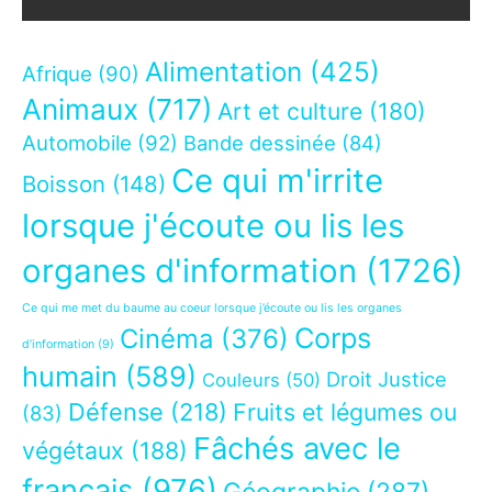
Alimentation
(425)
Afrique
(90)
Animaux
(717)
Art et culture
(180)
Automobile
(92)
Bande dessinée
(84)
Ce qui m'irrite
Boisson
(148)
lorsque j'écoute ou lis les
organes d'information
(1726)
Ce qui me met du baume au coeur lorsque j’écoute ou lis les organes
Corps
Cinéma
(376)
d’information
(9)
humain
(589)
Droit Justice
Couleurs
(50)
Défense
(218)
Fruits et légumes ou
(83)
Fâchés avec le
végétaux
(188)
français
(976)
Géographie
(287)