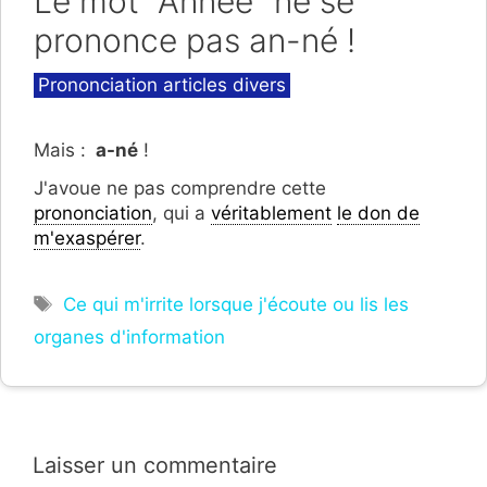
Le mot "Année" ne se
prononce pas an-né !
Catégories
Prononciation articles divers
Mais :
a-né
!
J'avoue ne pas comprendre cette
prononciation
, qui a
véritablement
le don de
m'exaspérer
.
Étiquettes
Ce qui m'irrite lorsque j'écoute ou lis les
organes d'information
Laisser un commentaire