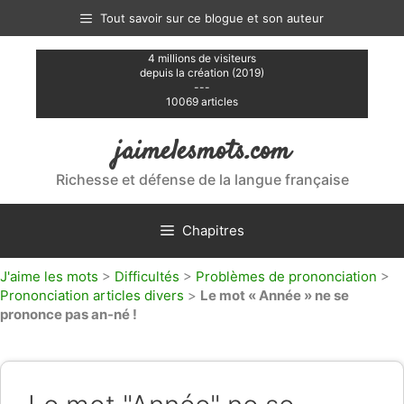
Aller
Tout savoir sur ce blogue et son auteur
au
contenu
4 millions de visiteurs
depuis la création (2019)
---
10069 articles
jaimelesmots.com
Richesse et défense de la langue française
Chapitres
J'aime les mots
>
Difficultés
>
Problèmes de prononciation
>
Prononciation articles divers
>
Le mot « Année » ne se
prononce pas an-né !