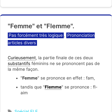
"Femme" et "Flemme".
Catégories
Pas forcément très logique
,
Prononciation
articles divers
Curieusement
, la partie finale de ces deux
substantifs
féminins ne se prononcent pas de
la même façon.
"
Femme
" se prononce en effet : fam,
tandis que "
Flemme
" se prononce : fl-
aim
Étiquettes
Spécial FLE