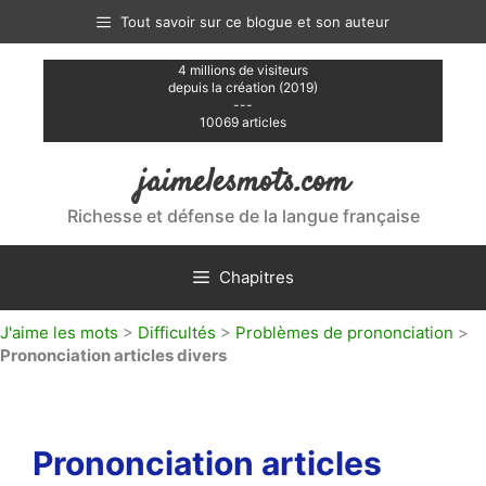
Aller
Tout savoir sur ce blogue et son auteur
au
contenu
4 millions de visiteurs
depuis la création (2019)
---
10069 articles
jaimelesmots.com
Richesse et défense de la langue française
Chapitres
J'aime les mots
>
Difficultés
>
Problèmes de prononciation
>
Prononciation articles divers
Prononciation articles