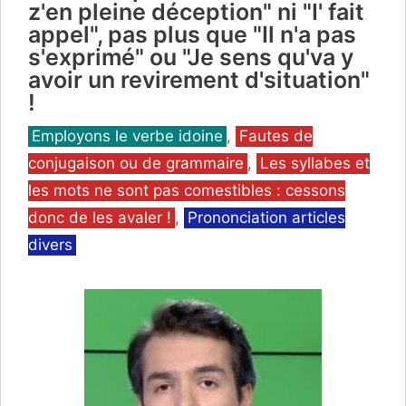
z'en pleine déception" ni "I' fait
appel", pas plus que "Il n'a pas
s'exprimé" ou "Je sens qu'va y
avoir un revirement d'situation"
!
Catégories
Employons le verbe idoine
,
Fautes de
conjugaison ou de grammaire
,
Les syllabes et
les mots ne sont pas comestibles : cessons
donc de les avaler !
,
Prononciation articles
divers