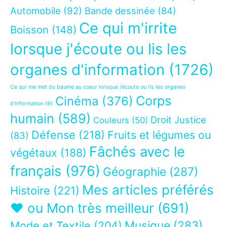
Automobile
(92)
Bande dessinée
(84)
Ce qui m'irrite
Boisson
(148)
lorsque j'écoute ou lis les
organes d'information
(1726)
Ce qui me met du baume au coeur lorsque j’écoute ou lis les organes
Corps
Cinéma
(376)
d’information
(9)
humain
(589)
Droit Justice
Couleurs
(50)
Défense
(218)
Fruits et légumes ou
(83)
Fâchés avec le
végétaux
(188)
français
(976)
Géographie
(287)
Mes articles préférés
Histoire
(221)
❤ ou Mon très meilleur
(691)
Musique
(283)
Mode et Textile
(204)