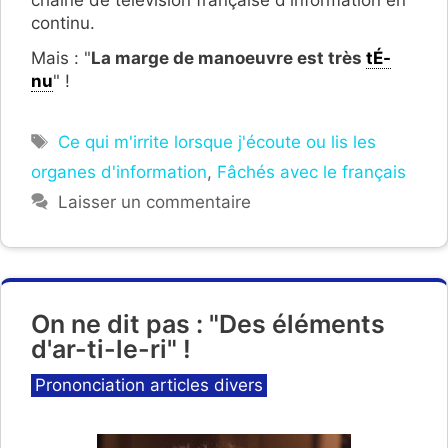
continu.
Mais : "
La marge de manoeuvre est très
tÉ-
nu
" !
Étiquettes
Ce qui m'irrite lorsque j'écoute ou lis les
organes d'information
,
Fâchés avec le français
Laisser un commentaire
On ne dit pas : "Des éléments
d'ar-ti-le-ri" !
Catégories
Prononciation articles divers