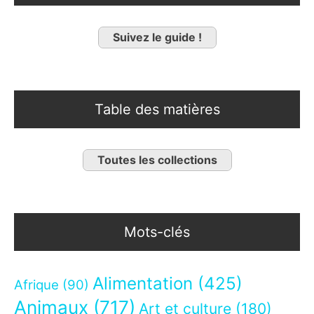
Suivez le guide !
Table des matières
Toutes les collections
Mots-clés
Alimentation
(425)
Afrique
(90)
Animaux
(717)
Art et culture
(180)