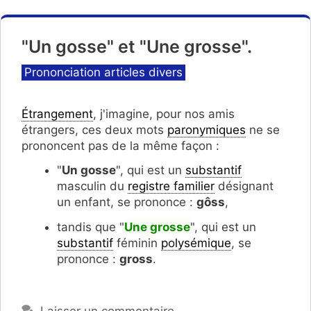
"Un gosse" et "Une grosse".
Catégories
Prononciation articles divers
Étrangement
, j'imagine, pour nos amis
étrangers, ces deux mots
paronymiques
ne se
prononcent pas de la même façon :
"
Un gosse
", qui est un
substantif
masculin du
registre familier
désignant
un enfant, se prononce :
gôss
,
tandis que "
Une grosse
", qui est un
substantif
féminin
polysémique
, se
prononce :
gross
.
Laisser un commentaire