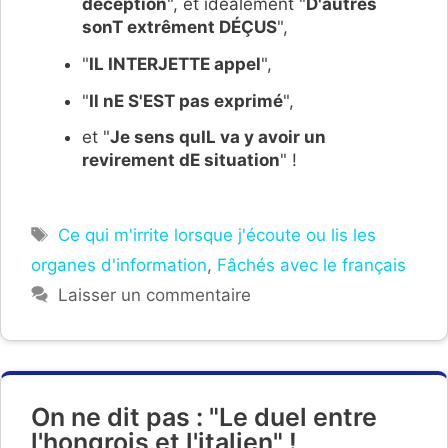
déception
", et idéalement "
D'autres
sonT extrêment DÉÇUS
",
"
IL INTERJETTE appel
",
"
Il nE S'EST pas exprimé
",
et "
Je sens quIL va y avoir un
revirement dE situation
" !
Étiquettes
Ce qui m'irrite lorsque j'écoute ou lis les
organes d'information
,
Fâchés avec le français
Laisser un commentaire
On ne dit pas : "Le duel entre
l'hongrois et l'italien" !