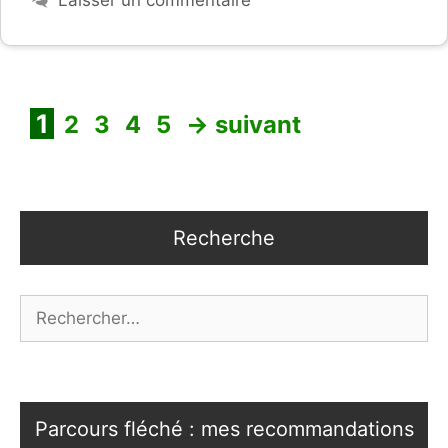
Page
Page
Page
Page
Page
1
2
3
4
5
→
suivant
Recherche
Rechercher :
Parcours fléché : mes recommandations