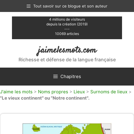
Aller
Tout savoir sur ce blogue et son auteur
au
contenu
4 millions de visiteurs
depuis la création (2019)
---
10069 articles
jaimelesmots.com
Richesse et défense de la langue française
Chapitres
J'aime les mots
>
Noms propres
>
Lieux
>
Surnoms de lieux
>
"Le vieux continent" ou "Notre continent".