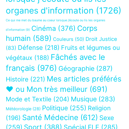
organes d'information
(1726)
Ce qui me met du baume au coeur lorsque j’écoute ou lis les organes
Corps
Cinéma
(376)
d’information
(9)
humain
(589)
Droit Justice
Couleurs
(50)
Défense
(218)
Fruits et légumes ou
(83)
Fâchés avec le
végétaux
(188)
français
(976)
Géographie
(287)
Mes articles préférés
Histoire
(221)
❤ ou Mon très meilleur
(691)
Musique
(283)
Mode et Textile
(204)
Politique
(255)
Religion
Météorologie
(28)
Santé Médecine
(612)
Sexe
(196)
Sport
(388)
(259)
Spécial FLE
(285)