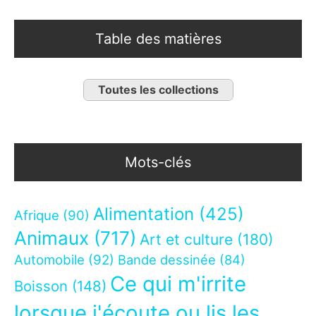
Table des matières
Toutes les collections
Mots-clés
Alimentation
(425)
Afrique
(90)
Animaux
(717)
Art et culture
(180)
Automobile
(92)
Bande dessinée
(84)
Ce qui m'irrite
Boisson
(148)
lorsque j'écoute ou lis les