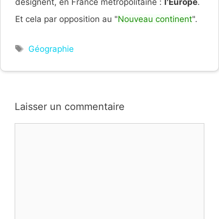
désignent, en France métropolitaine :
l'Europe
.
Et cela par opposition au "
Nouveau continent
".
Étiquettes
Géographie
Laisser un commentaire
Commentaire