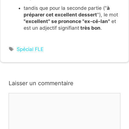
tandis que pour la seconde partie ("
à
préparer cet excellent dessert
"), le mot
"excellen
t
" se prononce
"ex-cé-lan"
et
est un adjectif signifiant
très bon
.
Étiquettes
Spécial FLE
Laisser un commentaire
Commentaire