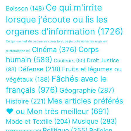
Ce qui m'irrite
Boisson
(148)
lorsque j'écoute ou lis les
organes d'information
(1726)
Ce qui me met du baume au coeur lorsque j’écoute ou lis les organes
Corps
Cinéma
(376)
d’information
(9)
humain
(589)
Droit Justice
Couleurs
(50)
Défense
(218)
Fruits et légumes ou
(83)
Fâchés avec le
végétaux
(188)
français
(976)
Géographie
(287)
Mes articles préférés
Histoire
(221)
❤ ou Mon très meilleur
(691)
Musique
(283)
Mode et Textile
(204)
Politique
(255)
Religion