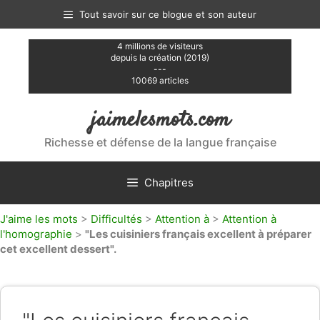
Aller
Tout savoir sur ce blogue et son auteur
au
contenu
4 millions de visiteurs
depuis la création (2019)
---
10069 articles
jaimelesmots.com
Richesse et défense de la langue française
Chapitres
J'aime les mots
>
Difficultés
>
Attention à
>
Attention à
l'homographie
>
"Les cuisiniers français excellent à préparer
cet excellent dessert".