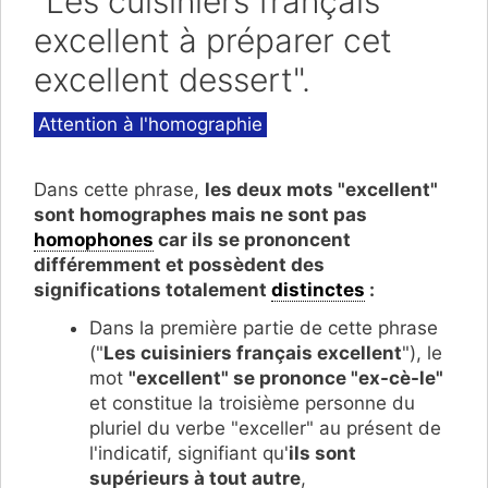
"Les cuisiniers français
excellent à préparer cet
excellent dessert".
Catégories
Attention à l'homographie
Dans cette phrase,
les deux mots "excellent"
sont homographes mais
ne sont
pas
homophones
car ils
se prononcent
différemment et possèdent des
significations totalement
distinctes
:
Dans la première partie de cette phrase
("
Les cuisiniers français excellent
"), le
mot
"excellent" se prononce "ex
-cè-le"
et constitue la troisième personne du
pluriel du verbe "exceller" au présent de
l'indicatif, signifiant qu'
ils sont
supérieurs à tout autre
,