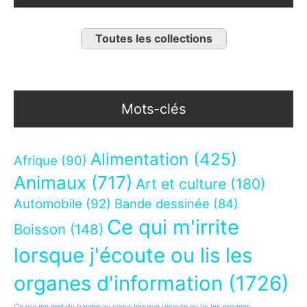
Toutes les collections
Mots-clés
Alimentation
(425)
Afrique
(90)
Animaux
(717)
Art et culture
(180)
Automobile
(92)
Bande dessinée
(84)
Ce qui m'irrite
Boisson
(148)
lorsque j'écoute ou lis les
organes d'information
(1726)
Ce qui me met du baume au coeur lorsque j’écoute ou lis les organes