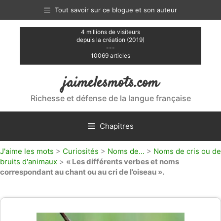
Aller
Tout savoir sur ce blogue et son auteur
au
contenu
4 millions de visiteurs
depuis la création (2019)
---
10069 articles
jaimelesmots.com
Richesse et défense de la langue française
Chapitres
J'aime les mots
>
Curiosités
>
Noms de...
>
Noms de cris ou de
bruits d'animaux
>
« Les différents verbes et noms
correspondant au chant ou au cri de l’oiseau ».