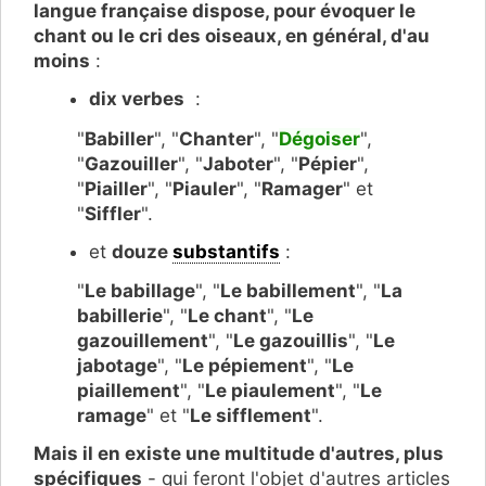
langue française dispose, pour évoquer le
chant ou le cri des oiseaux, en général, d'au
moins
:
dix verbes
:
"
Babiller
", "
Chanter
", "
Dégoiser
",
"
Gazouiller
", "
Jaboter
", "
Pépier
",
"
Piailler
", "
Piauler
", "
Ramager
" et
"
Siffler
".
et
douze
substantifs
:
"
Le babillage
", "
Le babillement
", "
La
babillerie
", "
Le chant
", "
Le
gazouillement
", "
Le gazouillis
", "
Le
jabotage
", "
Le pépiement
", "
Le
piaillement
", "
Le piaulement
", "
Le
ramage
" et "
Le sifflement
".
Mais il en existe une multitude d'autres, plus
spécifiques
- qui feront l'objet d'autres articles