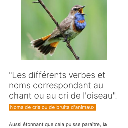
"Les différents verbes et
noms correspondant au
chant ou au cri de l'oiseau".
Catégories
Noms de cris ou de bruits d'animaux
Aussi étonnant que cela puisse paraître,
la