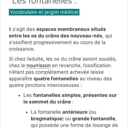
"Les fontanelles".
Catégories
Vocabulaire et jargon médical
Il s'agit des
espaces membraneux situés
entre les os du crâne des nouveau-nés
, qui
s'ossifient progressivement au cours de la
croissance.
Si chez l’adulte, les os du crâne seront soudés,
chez le
nourrisson
en revanche, l’ossification
n’étant pas complètement achevée laisse
apparaître
quatre fontanelles
au niveau des
quatre jonctions interosseuses :
Les
fontanelles simples, présentes sur
le sommet du crâne
:
La fontanelle
antérieure
(ou
bregmatique
) ou
grande fontanelle
,
qui possède une forme de losange de