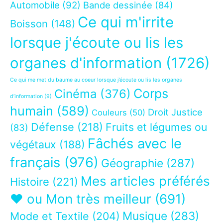
Automobile
(92)
Bande dessinée
(84)
Ce qui m'irrite
Boisson
(148)
lorsque j'écoute ou lis les
organes d'information
(1726)
Ce qui me met du baume au coeur lorsque j’écoute ou lis les organes
Corps
Cinéma
(376)
d’information
(9)
humain
(589)
Droit Justice
Couleurs
(50)
Défense
(218)
Fruits et légumes ou
(83)
Fâchés avec le
végétaux
(188)
français
(976)
Géographie
(287)
Mes articles préférés
Histoire
(221)
❤ ou Mon très meilleur
(691)
Musique
(283)
Mode et Textile
(204)