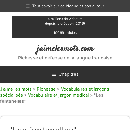
Aller
Tout savoir sur ce blogue et son auteur
au
contenu
4 millions de visiteurs
depuis la création (2019)
---
10069 articles
jaimelesmots.com
Richesse et défense de la langue française
Chapitres
J'aime les mots
>
Richesse
>
Vocabulaires et jargons
spécialisés
>
Vocabulaire et jargon médical
>
"Les
fontanelles".