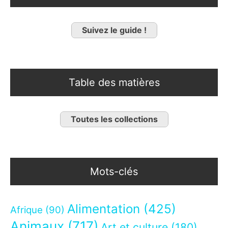
Suivez le guide !
Table des matières
Toutes les collections
Mots-clés
Alimentation
(425)
Afrique
(90)
Animaux
(717)
Art et culture
(180)