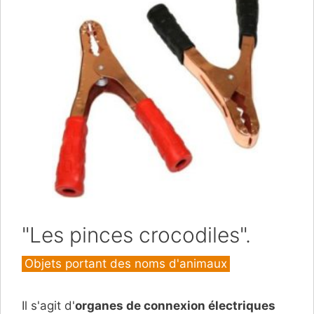
"Les pinces crocodiles".
Catégories
Objets portant des noms d'animaux
Il s'agit d'
organes de connexion électriques