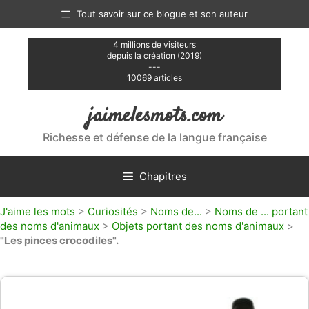
Aller
Tout savoir sur ce blogue et son auteur
au
contenu
4 millions de visiteurs
depuis la création (2019)
---
10069 articles
jaimelesmots.com
Richesse et défense de la langue française
Chapitres
J'aime les mots
>
Curiosités
>
Noms de...
>
Noms de ... portant
des noms d'animaux
>
Objets portant des noms d'animaux
>
"Les pinces crocodiles".