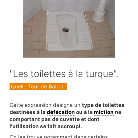
"Les toilettes à la turque".
Catégories
Quelle Tour de Babel !
Cette expression désigne un
type de toilettes
destinées à la
défécation
ou à la
miction
ne
comportant pas de cuvette et dont
l'utilisation se fait accroupi.
On les trouve notamment dans certains