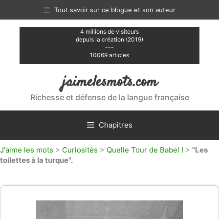
Aller
Tout savoir sur ce blogue et son auteur
au
contenu
4 millions de visiteurs
depuis la création (2019)
---
10069 articles
jaimelesmots.com
Richesse et défense de la langue française
Chapitres
J'aime les mots
>
Curiosités
>
Quelle Tour de Babel !
>
"Les
toilettes à la turque".