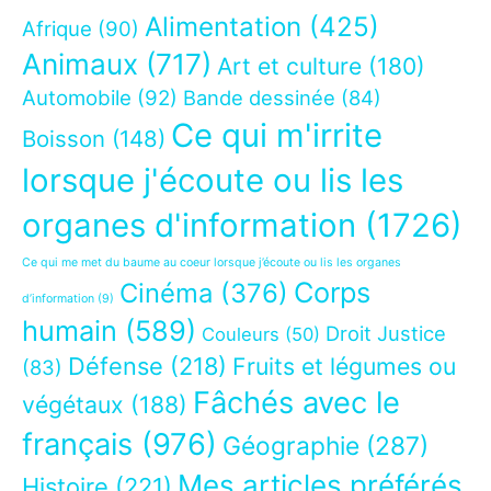
Alimentation
(425)
Afrique
(90)
Animaux
(717)
Art et culture
(180)
Automobile
(92)
Bande dessinée
(84)
Ce qui m'irrite
Boisson
(148)
lorsque j'écoute ou lis les
organes d'information
(1726)
Ce qui me met du baume au coeur lorsque j’écoute ou lis les organes
Corps
Cinéma
(376)
d’information
(9)
humain
(589)
Droit Justice
Couleurs
(50)
Défense
(218)
Fruits et légumes ou
(83)
Fâchés avec le
végétaux
(188)
français
(976)
Géographie
(287)
Mes articles préférés
Histoire
(221)