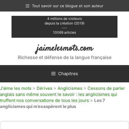
Aller
Tout savoir sur ce blogue et son auteur
au
contenu
4 millions de visiteurs
depuis la création (2019)
---
10069 articles
jaimelesmots.com
Richesse et défense de la langue française
Chapitres
J'aime les mots
>
Dérives
>
Anglicismes
>
Cessons de parler
anglais sans même souvent le savoir : les anglicismes qui
truffent nos conversations de tous les jours
>
Les 7
anglicismes qui m’exaspèrent le plus