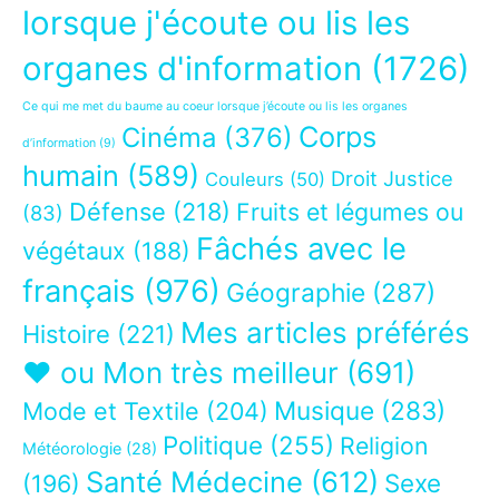
lorsque j'écoute ou lis les
organes d'information
(1726)
Ce qui me met du baume au coeur lorsque j’écoute ou lis les organes
Corps
Cinéma
(376)
d’information
(9)
humain
(589)
Droit Justice
Couleurs
(50)
Défense
(218)
Fruits et légumes ou
(83)
Fâchés avec le
végétaux
(188)
français
(976)
Géographie
(287)
Mes articles préférés
Histoire
(221)
❤ ou Mon très meilleur
(691)
Musique
(283)
Mode et Textile
(204)
Politique
(255)
Religion
Météorologie
(28)
Santé Médecine
(612)
Sexe
(196)