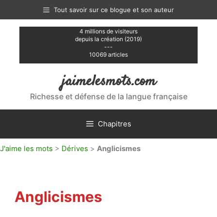
Aller
Tout savoir sur ce blogue et son auteur
au
contenu
4 millions de visiteurs
depuis la création (2019)
---
10069 articles
jaimelesmots.com
Richesse et défense de la langue française
Chapitres
J'aime les mots
>
Dérives
>
Anglicismes
Anglicismes