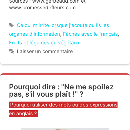
Sources : www.gerbeaud.com et
www.promessedefleurs.com
Étiquettes
Ce qui m'irrite lorsque j'écoute ou lis les
organes d'information
,
Fâchés avec le français
,
Fruits et légumes ou végétaux
Laisser un commentaire
Pourquoi dire : "Ne me spoilez
pas, s'il vous plaît !" ?
Catégories
Pourquoi utiliser des mots ou des expressions
en anglais ?