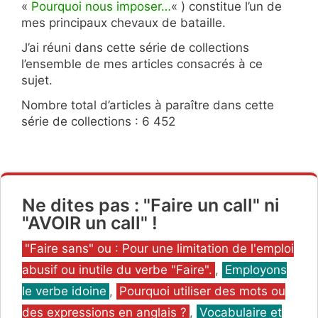
«
Pourquoi nous imposer…
« ) constitue l’un de
mes principaux chevaux de bataille.
J’ai réuni dans cette série de collections
l’ensemble de mes articles consacrés à ce
sujet.
Nombre total d’articles à paraître dans cette
série de collections : 6 452
Ne dites pas : "Faire un call" ni
"AVOIR un call" !
Catégories
"Faire sans" ou : Pour une limitation de l'emploi
abusif ou inutile du verbe "Faire".
,
Employons
le verbe idoine
,
Pourquoi utiliser des mots ou
des expressions en anglais ?
,
Vocabulaire et