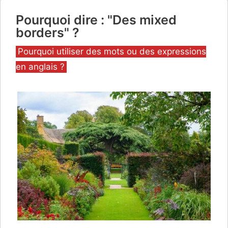
Pourquoi dire : "Des mixed
borders" ?
Catégories
Pourquoi utiliser des mots ou des expressions
en anglais ?