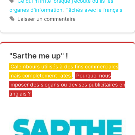
Ce qui m'irrite lorsque j'écoute ou lis les
organes d'information
,
Fâchés avec le français
Laisser un commentaire
"Sarthe me up" !
Catégories
Calembours utilisés à des fins commerciales
mais complètement ratés
,
Pourquoi nous
imposer des slogans ou devises publicitaires en
anglais ?