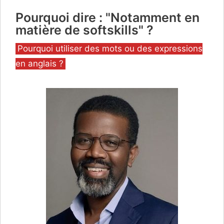
Pourquoi dire : "Notamment en
matière de softskills" ?
Catégories
Pourquoi utiliser des mots ou des expressions
en anglais ?