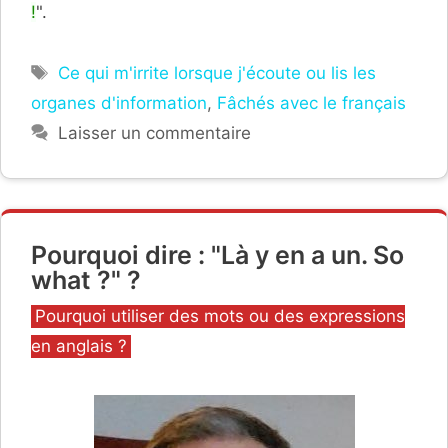
!
".
Étiquettes
Ce qui m'irrite lorsque j'écoute ou lis les
organes d'information
,
Fâchés avec le français
Laisser un commentaire
Pourquoi dire : "Là y en a un. So
what ?" ?
Catégories
Pourquoi utiliser des mots ou des expressions
en anglais ?