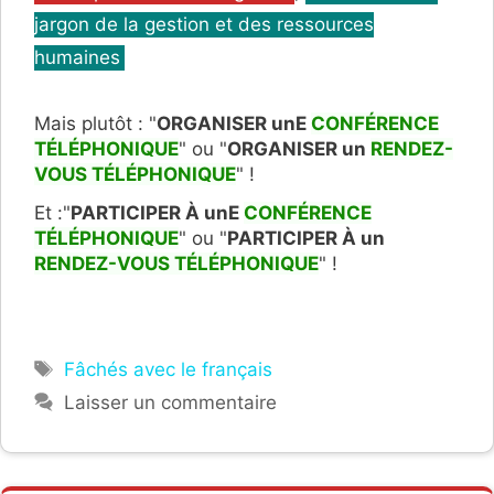
jargon de la gestion et des ressources
humaines
Mais plutôt : "
ORGANISER unE
CONFÉRENCE
TÉLÉPHONIQUE
" ou "
ORGANISER un
RENDEZ-
VOUS TÉLÉPHONIQUE
" !
Et :"
PARTICIPER À unE
CONFÉRENCE
TÉLÉPHONIQUE
" ou "
PARTICIPER À un
RENDEZ-VOUS TÉLÉPHONIQUE
" !
Étiquettes
Fâchés avec le français
Laisser un commentaire