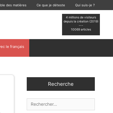
able des matières
Ce que je déteste
Qui suis-je ?
4 millions de visiteurs
depuis la création (2019)
---
10069 articles
ec le français
Recherche
Rechercher :