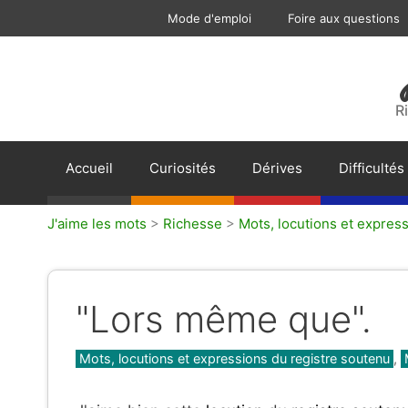
Aller
Mode d'emploi
Foire aux questions
au
contenu
R
Accueil
Curiosités
Dérives
Difficultés
J'aime les mots
>
Richesse
>
Mots, locutions et expres
"Lors même que".
Catégories
Mots, locutions et expressions du registre soutenu
,