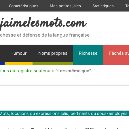
Caractéristiques
Mes petites joies
Statistiques
T
jaimelesmots.com
ichesse et défense de la langue française
Humour
Noms propres
Richesse
Fâchés av
sions du registre soutenu
>
"Lors même que".
Mots, locutions ou expressions jolis, pertinents ou sous-employés