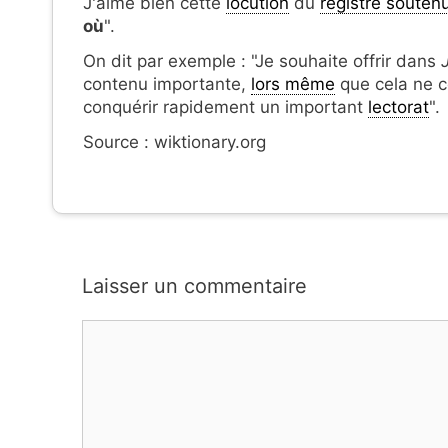
J'aime bien cette
locution
du
registre souten
où
".
On dit par exemple : "Je souhaite offrir dans
contenu importante,
lors même
que cela ne c
conquérir rapidement un important
lectorat
".
Source : wiktionary.org
Laisser un commentaire
Commentaire