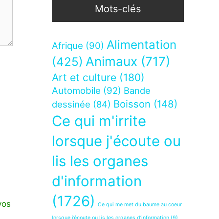
Mots-clés
Alimentation
Afrique
(90)
Animaux
(717)
(425)
Art et culture
(180)
Automobile
(92)
Bande
Boisson
(148)
dessinée
(84)
Ce qui m'irrite
lorsque j'écoute ou
lis les organes
d'information
(1726)
vos
Ce qui me met du baume au coeur
lorsque j’écoute ou lis les organes d’information
(9)