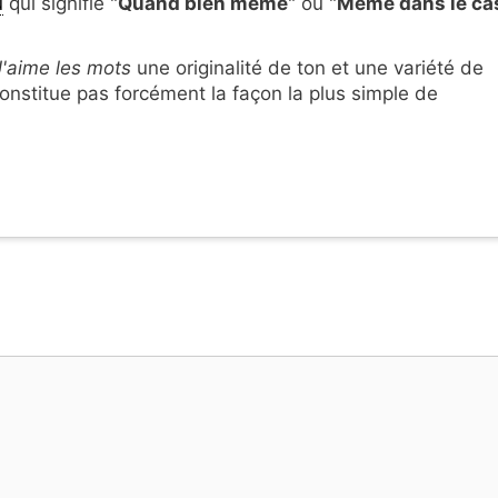
u
qui signifie "
Quand bien même
" ou "
Même dans le ca
J'aime les mots
une originalité de ton et une variété de
onstitue pas forcément la façon la plus simple de