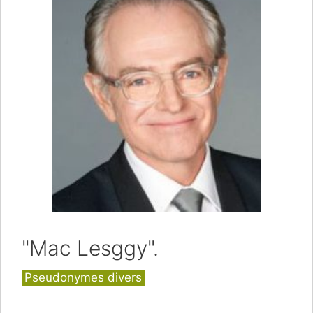
"Mac Lesggy".
Catégories
Pseudonymes divers