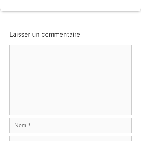
Laisser un commentaire
Commentaire
Nom
E-