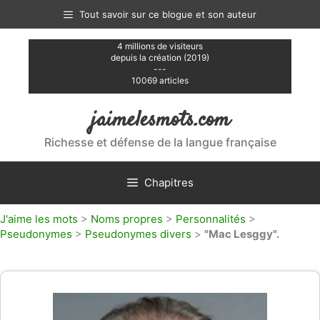
Aller
Tout savoir sur ce blogue et son auteur
au
contenu
4 millions de visiteurs
depuis la création (2019)
---
10069 articles
jaimelesmots.com
Richesse et défense de la langue française
Chapitres
J'aime les mots
>
Noms propres
>
Personnalités
>
Pseudonymes
>
Pseudonymes divers
>
"Mac Lesggy".