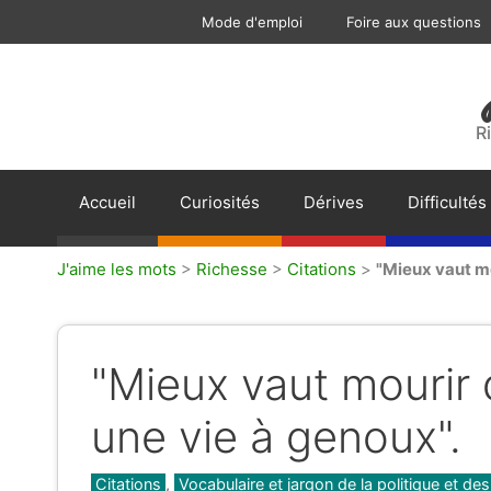
Aller
Mode d'emploi
Foire aux questions
au
contenu
R
Accueil
Curiosités
Dérives
Difficultés
J'aime les mots
>
Richesse
>
Citations
>
"Mieux vaut mo
"Mieux vaut mourir 
une vie à genoux".
Catégories
Citations
,
Vocabulaire et jargon de la politique et des