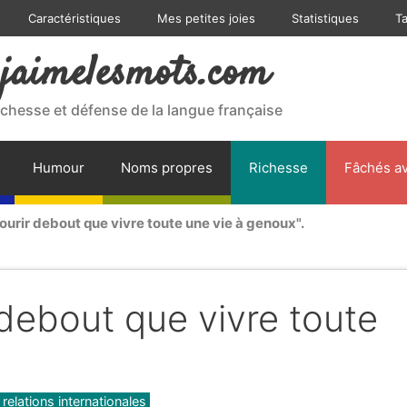
Caractéristiques
Mes petites joies
Statistiques
T
jaimelesmots.com
ichesse et défense de la langue française
Humour
Noms propres
Richesse
Fâchés av
urir debout que vivre toute une vie à genoux".
debout que vivre toute
 relations internationales