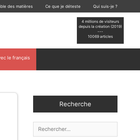
able des matières
Ce que je déteste
Qui suis-je ?
4 millions de visiteurs
depuis la création (2019)
---
10069 articles
ec le français
Recherche
Rechercher :