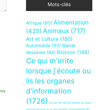
Mots-clés
Alimentation
Afrique
(90)
Animaux
(717)
(425)
Art et culture
(180)
Automobile
(92)
Bande
Boisson
(148)
dessinée
(84)
Ce qui m'irrite
lorsque j'écoute ou
lis les organes
d'information
vos
(1726)
Ce qui me met du baume au coeur
lorsque j’écoute ou lis les organes d’information
(9)