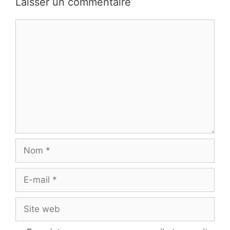
Laisser un commentaire
Commentaire
Nom
E-
mail
Site
web