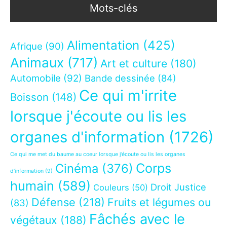
Mots-clés
Alimentation
(425)
Afrique
(90)
Animaux
(717)
Art et culture
(180)
Automobile
(92)
Bande dessinée
(84)
Ce qui m'irrite
Boisson
(148)
lorsque j'écoute ou lis les
organes d'information
(1726)
Ce qui me met du baume au coeur lorsque j’écoute ou lis les organes
Corps
Cinéma
(376)
d’information
(9)
humain
(589)
Droit Justice
Couleurs
(50)
Défense
(218)
Fruits et légumes ou
(83)
Fâchés avec le
végétaux
(188)