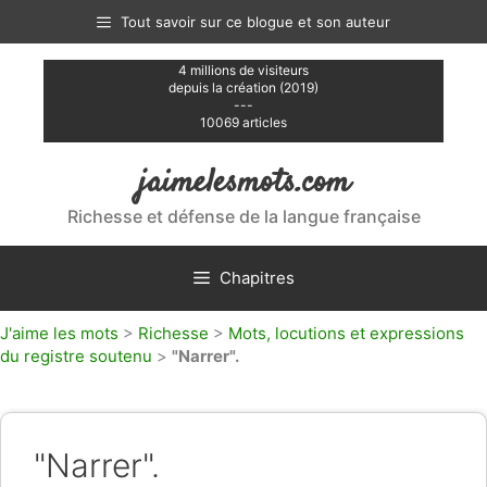
Aller
Tout savoir sur ce blogue et son auteur
au
contenu
4 millions de visiteurs
depuis la création (2019)
---
10069 articles
jaimelesmots.com
Richesse et défense de la langue française
Chapitres
J'aime les mots
>
Richesse
>
Mots, locutions et expressions
du registre soutenu
>
"Narrer".
"Narrer".