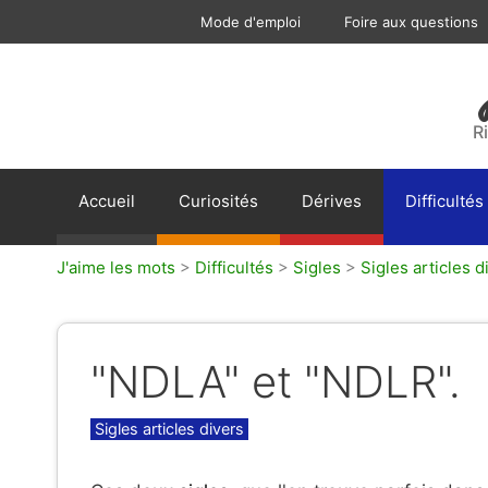
Aller
Mode d'emploi
Foire aux questions
au
contenu
R
Accueil
Curiosités
Dérives
Difficultés
J'aime les mots
>
Difficultés
>
Sigles
>
Sigles articles d
"NDLA" et "NDLR".
Catégories
Sigles articles divers