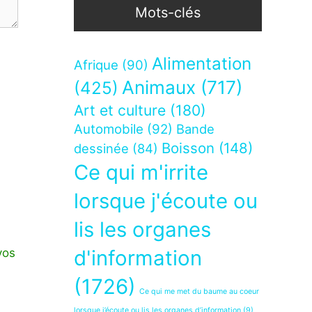
Mots-clés
Alimentation
Afrique
(90)
Animaux
(717)
(425)
Art et culture
(180)
Automobile
(92)
Bande
Boisson
(148)
dessinée
(84)
Ce qui m'irrite
lorsque j'écoute ou
lis les organes
vos
d'information
(1726)
Ce qui me met du baume au coeur
lorsque j’écoute ou lis les organes d’information
(9)