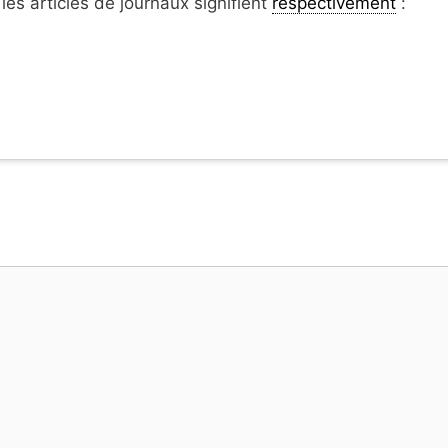
 les articles de journaux signifient
respectivement
: