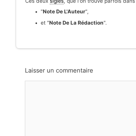
Ces deux
sigles
, que l'on trouve parfois dans
"
Note De L'Auteur
",
et "
Note De La Rédaction
".
Laisser un commentaire
Commentaire