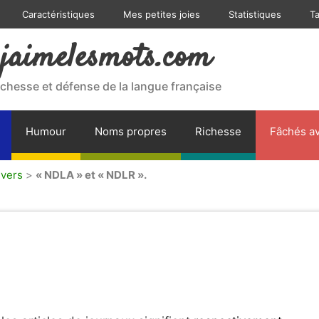
Caractéristiques
Mes petites joies
Statistiques
T
jaimelesmots.com
ichesse et défense de la langue française
Humour
Noms propres
Richesse
Fâchés av
ivers
>
« NDLA » et « NDLR ».