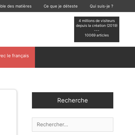
able des matières
Ce que je déteste
Qui suis-je ?
4 millions de visiteurs
depuis la création (2019)
---
10069 articles
ec le français
Recherche
Rechercher :