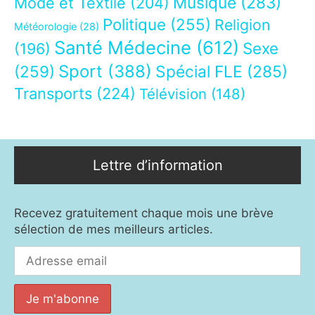
Musique
(283)
Mode et Textile
(204)
Politique
(255)
Religion
Météorologie
(28)
Santé Médecine
(612)
Sexe
(196)
Sport
(388)
(259)
Spécial FLE
(285)
Transports
(224)
Télévision
(148)
Lettre d’information
Recevez gratuitement chaque mois une brève
sélection de mes meilleurs articles.