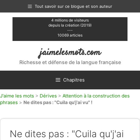
Aller
Tout savoir sur ce blogue et son auteur
au
contenu
4 millions de visiteurs
depuis la création (2019)
---
10069 articles
jaimelesmots.com
Richesse et défense de la langue française
Chapitres
J'aime les mots
>
Dérives
>
Attention à la construction des
phrases
>
Ne dites pas : "Cuila qu'j'ai vu" !
Ne dites pas : "Cuila qu'j'ai