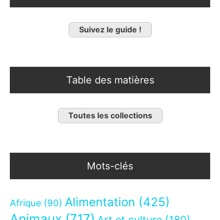
Suivez le guide !
Table des matières
Toutes les collections
Mots-clés
Alimentation
(425)
Afrique
(90)
Animaux
(717)
Art et culture
(180)