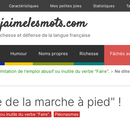
Caractéristiques
Mes petites joies
Statistiques
T
jaimelesmots.com
ichesse et défense de la langue française
Humour
Noms propres
Richesse
Fâchés av
mitation de l'emploi abusif ou inutile du verbe "Faire".
>
Ne dite
e de la marche à pied" !
ou inutile du verbe "Faire".
,
Pléonasmes