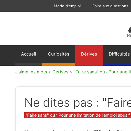
Aller
Mode d'emploi
Foire aux questions
au
contenu
R
Accueil
Curiosités
Dérives
Difficultés
J'aime les mots
>
Dérives
>
"Faire sans" ou : Pour une li
Ne dites pas : "Fair
Catégories
"Faire sans" ou : Pour une limitation de l'emploi abusif 