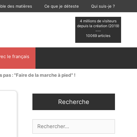
able des matières
Ce que je déteste
Qui suis-je ?
4 millions de visiteurs
depuis la création (2019)
---
10069 articles
ec le français
s pas : "Faire de la marche à pied" !
Recherche
Rechercher :