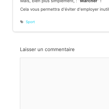
Mais, bien plus simplement, : "
Marcher
" !
Cela vous permettra d'éviter d'employer inutile
Étiquettes
Sport
Laisser un commentaire
Commentaire