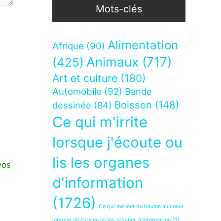
Mots-clés
Alimentation
Afrique
(90)
Animaux
(717)
(425)
Art et culture
(180)
Automobile
(92)
Bande
Boisson
(148)
dessinée
(84)
Ce qui m'irrite
lorsque j'écoute ou
lis les organes
vos
d'information
(1726)
Ce qui me met du baume au coeur
lorsque j’écoute ou lis les organes d’information
(9)