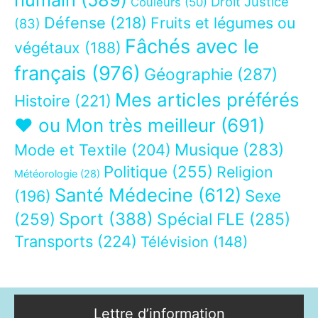
Droit Justice
Couleurs
(50)
Défense
(218)
Fruits et légumes ou
(83)
Fâchés avec le
végétaux
(188)
français
(976)
Géographie
(287)
Mes articles préférés
Histoire
(221)
❤ ou Mon très meilleur
(691)
Musique
(283)
Mode et Textile
(204)
Politique
(255)
Religion
Météorologie
(28)
Santé Médecine
(612)
Sexe
(196)
Sport
(388)
(259)
Spécial FLE
(285)
Transports
(224)
Télévision
(148)
Lettre d’information