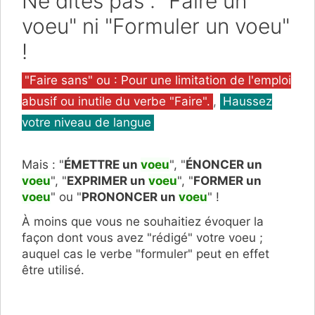
Ne dites pas :" Faire un
voeu" ni "Formuler un voeu"
!
Catégories
"Faire sans" ou : Pour une limitation de l'emploi
abusif ou inutile du verbe "Faire".
,
Haussez
votre niveau de langue
Mais : "
ÉMETTRE un
voeu
", "
ÉNONCER un
voeu
", "
EXPRIMER un
voeu
", "
FORMER un
voeu
" ou "
PRONONCER un
voeu
" !
À moins que vous ne souhaitiez évoquer la
façon dont vous avez "rédigé" votre voeu ;
auquel cas le verbe "formuler" peut en effet
être utilisé.