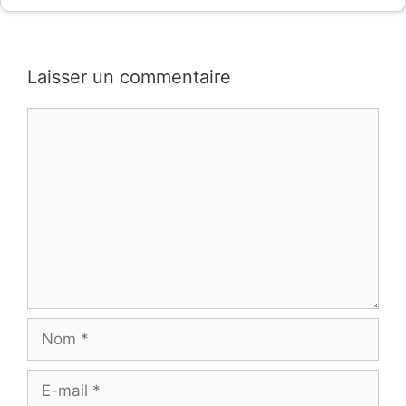
Laisser un commentaire
Commentaire
Nom
E-
mail