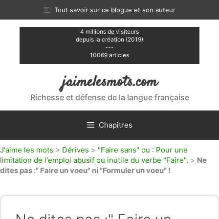
Aller
Tout savoir sur ce blogue et son auteur
au
contenu
4 millions de visiteurs
depuis la création (2019)
---
10069 articles
jaimelesmots.com
Richesse et défense de la langue française
Chapitres
J'aime les mots
>
Dérives
>
"Faire sans" ou : Pour une
limitation de l'emploi abusif ou inutile du verbe "Faire".
>
Ne
dites pas :" Faire un voeu" ni "Formuler un voeu" !