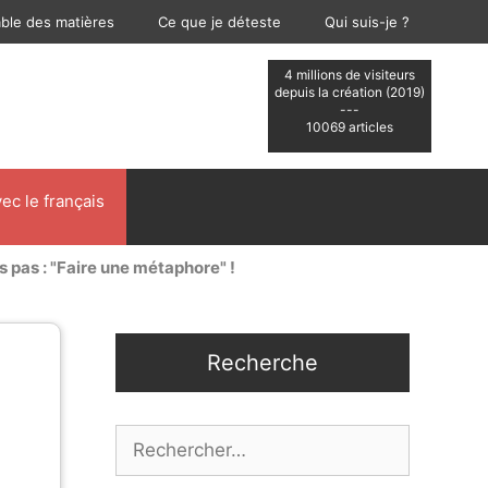
able des matières
Ce que je déteste
Qui suis-je ?
4 millions de visiteurs
depuis la création (2019)
---
10069 articles
ec le français
s pas : "Faire une métaphore" !
Recherche
Rechercher :