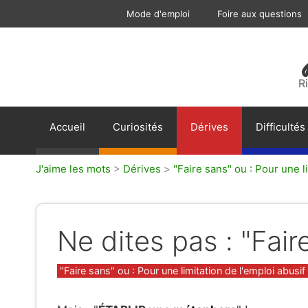
Aller
Mode d'emploi
Foire aux questions
au
contenu
R
Accueil
Curiosités
Dérives
Difficultés
J'aime les mots
>
Dérives
>
"Faire sans" ou : Pour une li
Ne dites pas : "Fai
Catégories
"Faire sans" ou : Pour une limitation de l'emploi abusif 