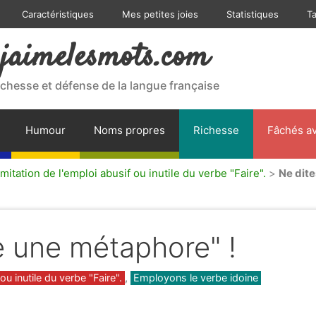
Caractéristiques
Mes petites joies
Statistiques
T
jaimelesmots.com
ichesse et défense de la langue française
Humour
Noms propres
Richesse
Fâchés av
mitation de l'emploi abusif ou inutile du verbe "Faire".
>
Ne dite
re une métaphore" !
ou inutile du verbe "Faire".
,
Employons le verbe idoine