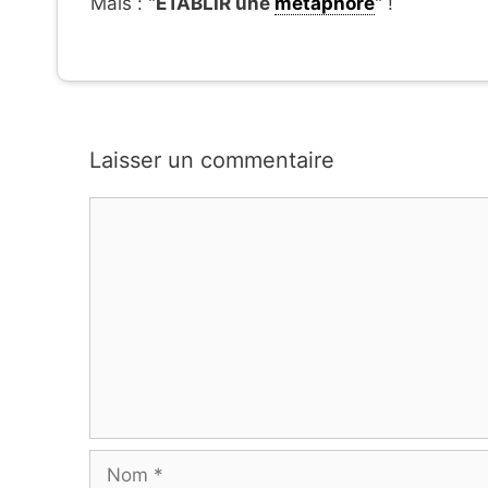
Mais : "
ÉTABLIR une
métaphore
" !
Laisser un commentaire
Commentaire
Nom