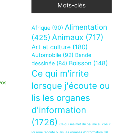
Mots-clés
Alimentation
Afrique
(90)
Animaux
(717)
(425)
Art et culture
(180)
Automobile
(92)
Bande
Boisson
(148)
dessinée
(84)
Ce qui m'irrite
vos
lorsque j'écoute ou
lis les organes
d'information
(1726)
Ce qui me met du baume au coeur
lorsque j’écoute ou lis les organes d’information
(9)