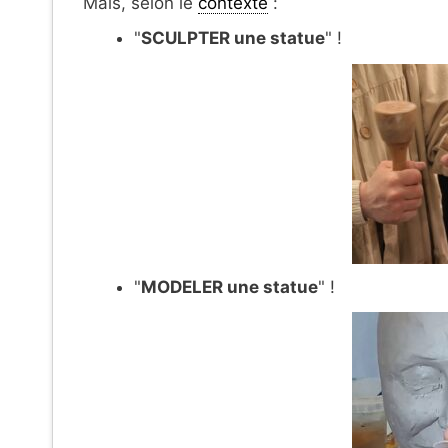
Mais, selon le
contexte
:
"
SCULPTER une statue
" !
"
MODELER une statue
" !