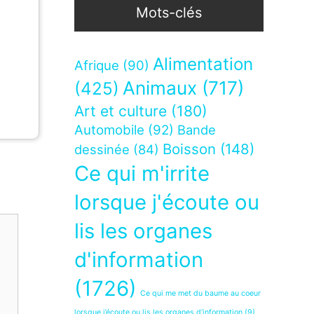
Mots-clés
Alimentation
Afrique
(90)
Animaux
(717)
(425)
Art et culture
(180)
Automobile
(92)
Bande
Boisson
(148)
dessinée
(84)
Ce qui m'irrite
lorsque j'écoute ou
lis les organes
d'information
(1726)
Ce qui me met du baume au coeur
lorsque j’écoute ou lis les organes d’information
(9)