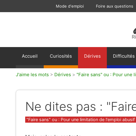
Aller
Mode d'emploi
Foire aux questions
au
contenu
R
Accueil
Curiosités
Dérives
Difficultés
J'aime les mots
>
Dérives
>
"Faire sans" ou : Pour une li
Ne dites pas : "Fair
Catégories
"Faire sans" ou : Pour une limitation de l'emploi abusif 