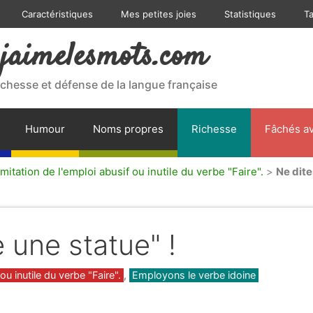
Caractéristiques
Mes petites joies
Statistiques
T
jaimelesmots.com
ichesse et défense de la langue française
Humour
Noms propres
Richesse
Fâchés av
mitation de l'emploi abusif ou inutile du verbe "Faire".
>
Ne dite
e une statue" !
ou inutile du verbe "Faire".
,
Employons le verbe idoine