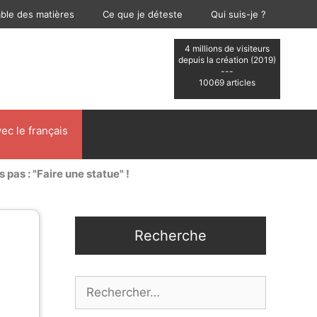
able des matières
Ce que je déteste
Qui suis-je ?
4 millions de visiteurs
depuis la création (2019)
---
10069 articles
ec le français
s pas : "Faire une statue" !
Recherche
Rechercher :