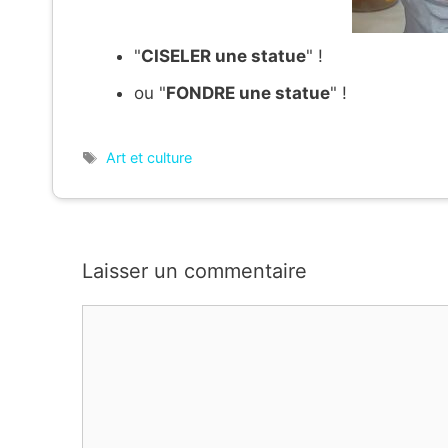
"
CISELER une statue
" !
ou "
FONDRE une statue
" !
Étiquettes
Art et culture
Laisser un commentaire
Commentaire