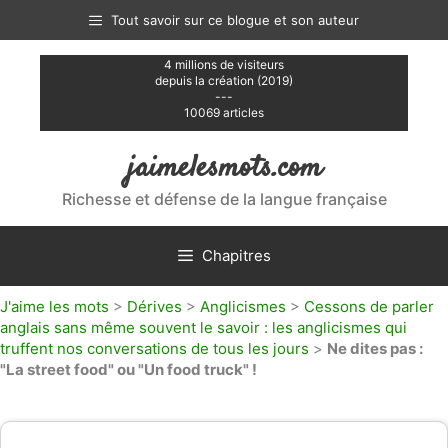
Aller
Tout savoir sur ce blogue et son auteur
au
contenu
4 millions de visiteurs
depuis la création (2019)
---
10069 articles
jaimelesmots.com
Richesse et défense de la langue française
Chapitres
J'aime les mots
>
Dérives
>
Anglicismes
>
Cessons de parler
anglais sans même souvent le savoir : les anglicismes qui
truffent nos conversations de tous les jours
>
Ne dites pas :
"La street food" ou "Un food truck" !