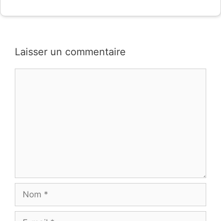
Laisser un commentaire
Commentaire
Nom
E-