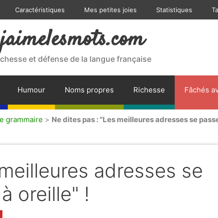
Caractéristiques
Mes petites joies
Statistiques
T
jaimelesmots.com
ichesse et défense de la langue française
Humour
Noms propres
Richesse
Fâchés av
de grammaire
>
Ne dites pas : "Les meilleures adresses se passe
 meilleures adresses se
 oreille" !
s