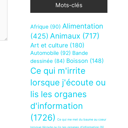
Mots-clés
Alimentation
Afrique
(90)
Animaux
(717)
(425)
Art et culture
(180)
Automobile
(92)
Bande
Boisson
(148)
dessinée
(84)
Ce qui m'irrite
lorsque j'écoute ou
lis les organes
d'information
(1726)
Ce qui me met du baume au coeur
lorsque j’écoute ou lis les organes d’information
(9)