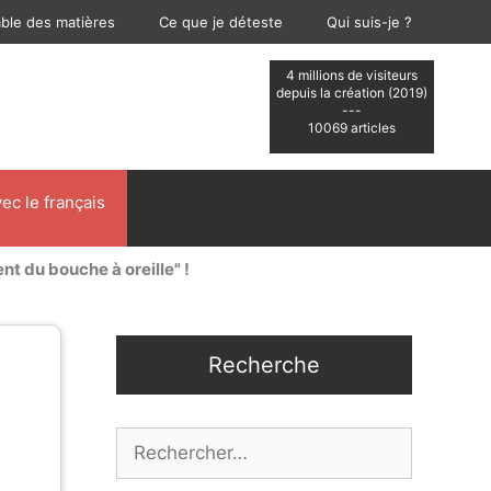
able des matières
Ce que je déteste
Qui suis-je ?
4 millions de visiteurs
depuis la création (2019)
---
10069 articles
ec le français
nt du bouche à oreille" !
Recherche
Rechercher :