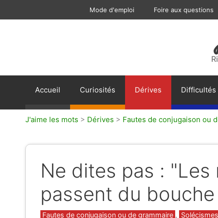
Aller
Mode d'emploi
Foire aux questions
au
contenu
R
Accueil
Curiosités
Dérives
Difficultés
J'aime les mots
>
Dérives
>
Fautes de conjugaison ou 
Ne dites pas : "Les
passent du bouche à
Catégories
Fautes de conjugaison ou de grammaire
,
Solécisme