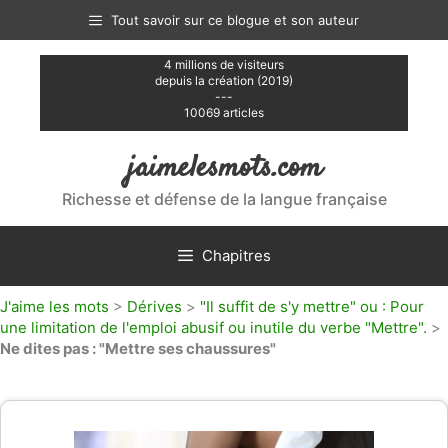
Aller
Tout savoir sur ce blogue et son auteur
au
contenu
4 millions de visiteurs
depuis la création (2019)
---
10069 articles
jaimelesmots.com
Richesse et défense de la langue française
Chapitres
J'aime les mots
>
Dérives
>
"Il suffit de s'y mettre" ou : Pour
une limitation de l'emploi abusif ou inutile du verbe "Mettre".
>
Ne dites pas : "Mettre ses chaussures"