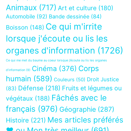
Animaux
(717)
Art et culture
(180)
Automobile
(92)
Bande dessinée
(84)
Ce qui m'irrite
Boisson
(148)
lorsque j'écoute ou lis les
organes d'information
(1726)
Ce qui me met du baume au coeur lorsque j’écoute ou lis les organes
Corps
Cinéma
(376)
d’information
(9)
humain
(589)
Droit Justice
Couleurs
(50)
Défense
(218)
Fruits et légumes ou
(83)
Fâchés avec le
végétaux
(188)
français
(976)
Géographie
(287)
Mes articles préférés
Histoire
(221)
❤ ou Mon très meilleur
(691)