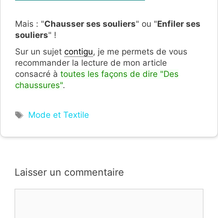
Mais : "
Chausser ses souliers
" ou "
Enfiler ses
souliers
" !
Sur un sujet
contigu
, je me permets de vous
recommander la lecture de mon article
consacré à
toutes les façons de dire "Des
chaussures"
.
Étiquettes
Mode et Textile
Laisser un commentaire
Commentaire