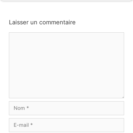
Laisser un commentaire
Commentaire
Nom
E-
mail