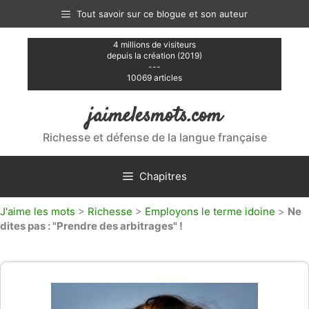
Aller
Tout savoir sur ce blogue et son auteur
au
contenu
4 millions de visiteurs
depuis la création (2019)
---
10069 articles
jaimelesmots.com
Richesse et défense de la langue française
Chapitres
J'aime les mots
>
Richesse
>
Employons le terme idoine
>
Ne
dites pas : "Prendre des arbitrages" !