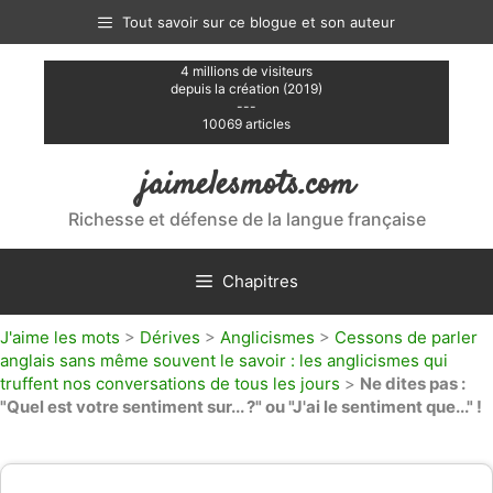
Aller
Tout savoir sur ce blogue et son auteur
au
contenu
4 millions de visiteurs
depuis la création (2019)
---
10069 articles
jaimelesmots.com
Richesse et défense de la langue française
Chapitres
J'aime les mots
>
Dérives
>
Anglicismes
>
Cessons de parler
anglais sans même souvent le savoir : les anglicismes qui
truffent nos conversations de tous les jours
>
Ne dites pas :
"Quel est votre sentiment sur... ?" ou "J'ai le sentiment que..." !