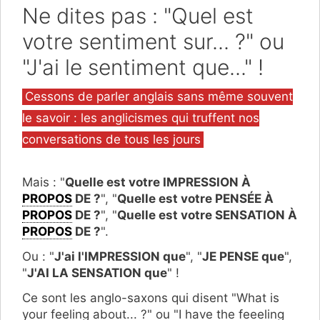
Ne dites pas : "Quel est
votre sentiment sur... ?" ou
"J'ai le sentiment que..." !
Catégories
Cessons de parler anglais sans même souvent
le savoir : les anglicismes qui truffent nos
conversations de tous les jours
Mais : "
Quelle est votre IMPRESSION À
PROPOS
DE ?
", "
Quelle est votre PENSÉE À
PROPOS
DE ?
", "
Quelle est votre SENSATION À
PROPOS
DE ?
".
Ou : "
J'ai l'IMPRESSION que
", "
JE PENSE que
",
"
J'AI LA SENSATION que
" !
Ce sont les anglo-saxons qui disent "What is
your feeling about... ?" ou "I have the feeeling