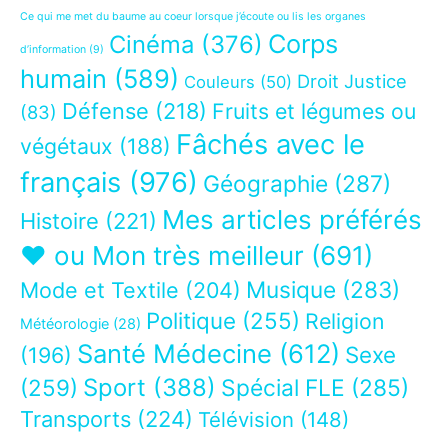
Ce qui me met du baume au coeur lorsque j’écoute ou lis les organes
Corps
Cinéma
(376)
d’information
(9)
humain
(589)
Droit Justice
Couleurs
(50)
Défense
(218)
Fruits et légumes ou
(83)
Fâchés avec le
végétaux
(188)
français
(976)
Géographie
(287)
Mes articles préférés
Histoire
(221)
❤ ou Mon très meilleur
(691)
Musique
(283)
Mode et Textile
(204)
Politique
(255)
Religion
Météorologie
(28)
Santé Médecine
(612)
Sexe
(196)
Sport
(388)
(259)
Spécial FLE
(285)
Transports
(224)
Télévision
(148)