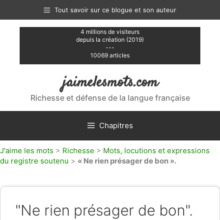
Aller
Tout savoir sur ce blogue et son auteur
au
contenu
4 millions de visiteurs
depuis la création (2019)
---
10069 articles
jaimelesmots.com
Richesse et défense de la langue française
Chapitres
J'aime les mots
>
Richesse
>
Mots, locutions et expressions
du registre soutenu
>
« Ne rien présager de bon ».
"Ne rien présager de bon".