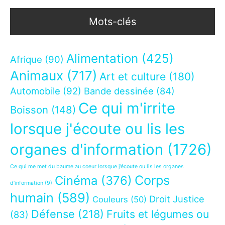
Mots-clés
Alimentation
(425)
Afrique
(90)
Animaux
(717)
Art et culture
(180)
Automobile
(92)
Bande dessinée
(84)
Ce qui m'irrite
Boisson
(148)
lorsque j'écoute ou lis les
organes d'information
(1726)
Ce qui me met du baume au coeur lorsque j’écoute ou lis les organes
Corps
Cinéma
(376)
d’information
(9)
humain
(589)
Droit Justice
Couleurs
(50)
Défense
(218)
Fruits et légumes ou
(83)