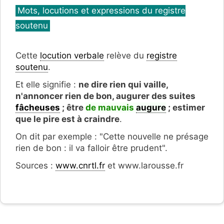
Catégories
Mots, locutions et expressions du registre
soutenu
Cette
locution verbale
relève du
registre
soutenu
.
Et elle signifie :
ne dire rien qui vaille,
n'annoncer rien de bon, augurer des suites
fâcheuses
; être
de mauvais
augure
; estimer
que le pire est à craindre
.
On dit par exemple : "Cette nouvelle ne présage
rien de bon : il va falloir être prudent".
Sources :
www.cnrtl.fr
et www.larousse.fr