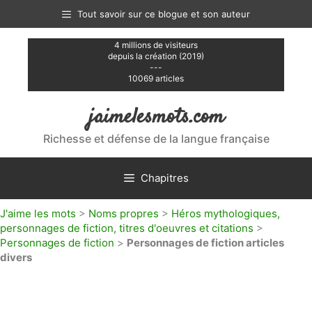
Aller
Tout savoir sur ce blogue et son auteur
au
contenu
4 millions de visiteurs
depuis la création (2019)
---
10069 articles
jaimelesmots.com
Richesse et défense de la langue française
Chapitres
J'aime les mots
>
Noms propres
>
Héros mythologiques,
personnages de fiction, titres d'oeuvres et citations
>
Personnages de fiction
>
Personnages de fiction articles
divers