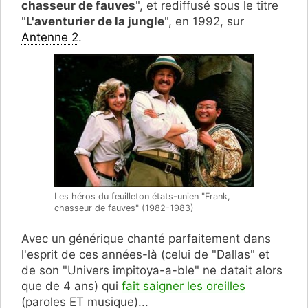
chasseur de fauves
", et rediffusé sous le titre
"
L'aventurier de la jungle
", en 1992, sur
Antenne 2
.
Les héros du feuilleton états-unien "Frank,
chasseur de fauves" (1982-1983)
Avec un générique chanté parfaitement dans
l'esprit de ces années-là (celui de "Dallas" et
de son "Univers impitoya-a-ble" ne datait alors
que de 4 ans) qui
fait saigner les oreilles
(paroles ET musique)...