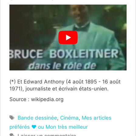
(*) Et Edward Anthony (4 août 1895 - 16 août
1971), journaliste et écrivain états-unien.
Source : wikipedia.org
Étiquettes
Bande dessinée
,
Cinéma
,
Mes articles
préférés ❤ ou Mon très meilleur
Laisser un commentaire