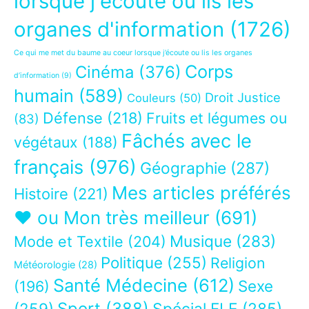
lorsque j'écoute ou lis les
organes d'information
(1726)
Ce qui me met du baume au coeur lorsque j’écoute ou lis les organes
Corps
Cinéma
(376)
d’information
(9)
humain
(589)
Droit Justice
Couleurs
(50)
Défense
(218)
Fruits et légumes ou
(83)
Fâchés avec le
végétaux
(188)
français
(976)
Géographie
(287)
Mes articles préférés
Histoire
(221)
❤ ou Mon très meilleur
(691)
Musique
(283)
Mode et Textile
(204)
Politique
(255)
Religion
Météorologie
(28)
Santé Médecine
(612)
Sexe
(196)
Sport
(388)
(259)
Spécial FLE
(285)