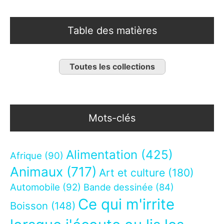
Table des matières
Toutes les collections
Mots-clés
Alimentation
(425)
Afrique
(90)
Animaux
(717)
Art et culture
(180)
Automobile
(92)
Bande dessinée
(84)
Ce qui m'irrite
Boisson
(148)