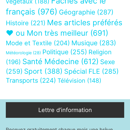
Fâchés avec le
végétaux
(188)
français
(976)
Géographie
(287)
Mes articles préférés
Histoire
(221)
❤ ou Mon très meilleur
(691)
Musique
(283)
Mode et Textile
(204)
Politique
(255)
Religion
Météorologie
(28)
Santé Médecine
(612)
Sexe
(196)
Sport
(388)
(259)
Spécial FLE
(285)
Transports
(224)
Télévision
(148)
Lettre d’information
Recevez gratuitement chaque mois une brève