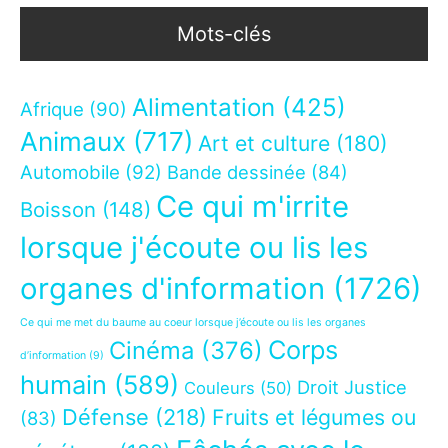
Mots-clés
Alimentation
(425)
Afrique
(90)
Animaux
(717)
Art et culture
(180)
Automobile
(92)
Bande dessinée
(84)
Ce qui m'irrite
Boisson
(148)
lorsque j'écoute ou lis les
organes d'information
(1726)
Ce qui me met du baume au coeur lorsque j’écoute ou lis les organes
Corps
Cinéma
(376)
d’information
(9)
humain
(589)
Droit Justice
Couleurs
(50)
Défense
(218)
Fruits et légumes ou
(83)