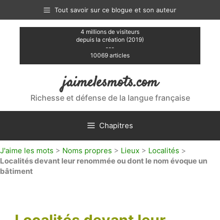
Aller
Tout savoir sur ce blogue et son auteur
au
contenu
4 millions de visiteurs
depuis la création (2019)
---
10069 articles
jaimelesmots.com
Richesse et défense de la langue française
Chapitres
J'aime les mots
>
Noms propres
>
Lieux
>
Localités
>
Localités devant leur renommée ou dont le nom évoque un
bâtiment
Localités devant leur