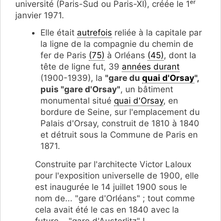
université (Paris-Sud ou Paris-XI), créée le 1ᵉʳ
janvier 1971.
Elle était
autrefois
reliée à la capitale par
la ligne de la compagnie du chemin de
fer de Paris
(75)
à Orléans
(45)
, dont la
tête de ligne fut, 39
années durant
(1900-1939), la
"gare du
quai d'Orsay
",
puis "gare d'Orsay"
, un bâtiment
monumental situé
quai d'Orsay
, en
bordure de Seine, sur l'emplacement du
Palais d'Orsay, construit de 1810 à 1840
et détruit sous la Commune de Paris en
1871.
Construite par l'architecte Victor Laloux
pour l'exposition universelle de 1900, elle
est inaugurée le 14 juillet 1900 sous le
nom de... "gare d'Orléans" ; tout comme
cela avait été le cas en 1840 avec la
future... "gare d'Austerlitz" !