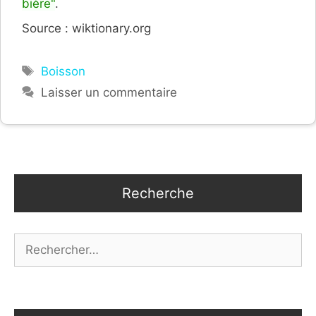
bière"
.
Source : wiktionary.org
Étiquettes
Boisson
Laisser un commentaire
Recherche
Rechercher :