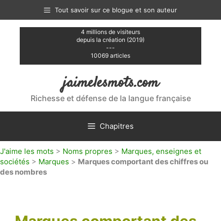
Aller
Tout savoir sur ce blogue et son auteur
au
contenu
4 millions de visiteurs
depuis la création (2019)
---
10069 articles
jaimelesmots.com
Richesse et défense de la langue française
Chapitres
J'aime les mots
>
Noms propres
>
Marques, enseignes et
sociétés
>
Marques
>
Marques comportant des chiffres ou
des nombres
Marques comportant des