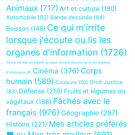
Animaux
(717)
Art et culture
(180)
Automobile
(92)
Bande dessinée
(84)
Ce qui m'irrite
Boisson
(148)
lorsque j'écoute ou lis les
organes d'information
(1726)
Ce qui me met du baume au coeur lorsque j’écoute ou lis les organes
Corps
Cinéma
(376)
d’information
(9)
humain
(589)
Droit Justice
Couleurs
(50)
Défense
(218)
Fruits et légumes ou
(83)
Fâchés avec le
végétaux
(188)
français
(976)
Géographie
(287)
Mes articles préférés
Histoire
(221)
❤ ou Mon très meilleur
(691)