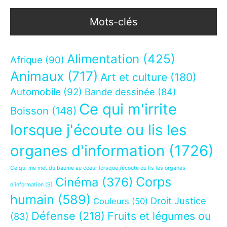
Mots-clés
Alimentation
(425)
Afrique
(90)
Animaux
(717)
Art et culture
(180)
Automobile
(92)
Bande dessinée
(84)
Ce qui m'irrite
Boisson
(148)
lorsque j'écoute ou lis les
organes d'information
(1726)
Ce qui me met du baume au coeur lorsque j’écoute ou lis les organes
Corps
Cinéma
(376)
d’information
(9)
humain
(589)
Droit Justice
Couleurs
(50)
Défense
(218)
Fruits et légumes ou
(83)