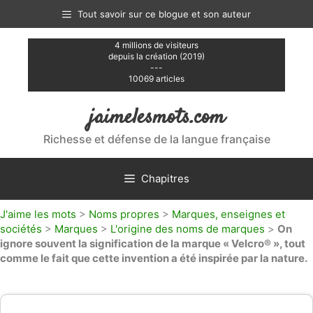
Aller
Tout savoir sur ce blogue et son auteur
au
contenu
4 millions de visiteurs
depuis la création (2019)
---
10069 articles
jaimelesmots.com
Richesse et défense de la langue française
Chapitres
J'aime les mots
>
Noms propres
>
Marques, enseignes et
sociétés
>
Marques
>
L'origine des noms de marques
>
On
ignore souvent la signification de la marque « Velcro® », tout
comme le fait que cette invention a été inspirée par la nature.