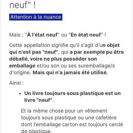
neuf" !
Catégories
Attention à la nuance
Mais : "
À l'état neuf
" ou "
En état neuf
" !
Cette appellation signifie qu'il s'agit d'u
n objet
qui n'est pas "neuf"
, qui
a par exemple pu être
déballé, voire ne plus posséder son
emballage
et/ou son ou ses suremballage/s
d'origine.
Mais qui n'a jamais été utilisé
.
Ainsi :
Un livre toujours sous plastique est un
livre "neuf"
.
Et la même chose pour un vêtement
toujours sous plastique ou une cafetière
dont l'emballage carton est toujours cerclé
de plastique.