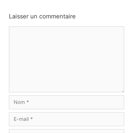
Laisser un commentaire
Commentaire
Nom
E-
mail
Site