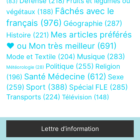
Défense
(218)
Fruits et légumes ou
(83)
Fâchés avec le
végétaux
(188)
français
(976)
Géographie
(287)
Mes articles préférés
Histoire
(221)
❤ ou Mon très meilleur
(691)
Musique
(283)
Mode et Textile
(204)
Politique
(255)
Religion
Météorologie
(28)
Santé Médecine
(612)
Sexe
(196)
Sport
(388)
(259)
Spécial FLE
(285)
Transports
(224)
Télévision
(148)
Lettre d’information