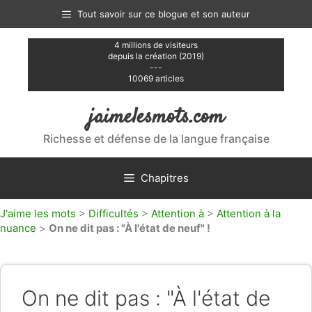
Aller
Tout savoir sur ce blogue et son auteur
au
contenu
4 millions de visiteurs
depuis la création (2019)
---
10069 articles
jaimelesmots.com
Richesse et défense de la langue française
Chapitres
J'aime les mots
>
Difficultés
>
Attention à
>
Attention à la
nuance
>
On ne dit pas : "À l'état de neuf" !
On ne dit pas : "À l'état de